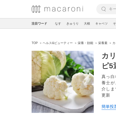
注目ワード
なす
きゅうり
大根
キャベツ
そ
TOP
ヘルス&ビューティー
栄養・効能
栄養素
カ
カ
ピ5
真っ白
養士が
介しま
更新
簡単投票