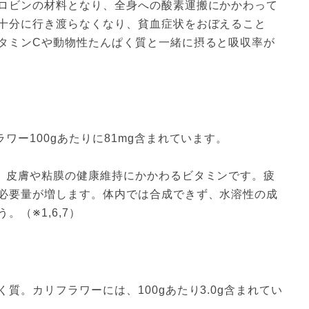
ロビンの材料となり、全身への酸素運搬にかかわって
十分に行き渡らなくなり、貧血症状をおぼえること
タミンCや動物性たんぱく質と一緒に摂ると吸収率が
ワー100gあたりに81mg含まれています。
、皮膚や粘膜の健康維持にかかわるビタミンです。疲
必要量が増します。体内では合成できず、水溶性の成
（※1,6,7）
質。カリフラワーには、100gあたり3.0g含まれてい