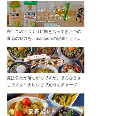
長年こめ油づくりに向き合ってきたつの
食品の魅力を、macaroniの記事とともに
ご紹介します。レシピや活用術はもちろ
ん、製造現場や品質へのこだわりまで。
こめ油をもっと好きになるコンテンツを
ぜひお楽しみください。
夏は食欲が落ちがちですが、そんなとき
こそスタミナレシピで元気をチャージ！
お肉や夏野菜をたっぷり使う丼をガッツ
リ食べて、夏バテを吹き飛ばしましょ
う！