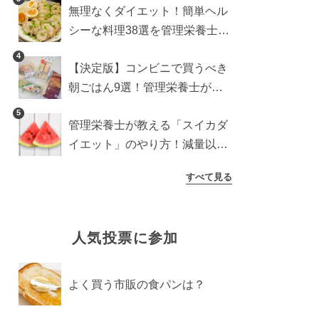
無理なくダイエット！簡単ヘル
シーな料理38選を管理栄養士が
紹介
4
【決定版】コンビニで買うべき
朝ごはん9選！管理栄養士がロ
ーソン・セブン・ファミマから
5
管理栄養士が教える「スイカダ
厳選
イエット」のやり方！減量以外
の効果も必見
すべて見る
人気投票に参加
よく買う市販の食パンは？