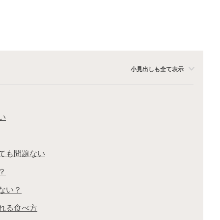
小見出しも全て表示
い
ても問題ない
？
ない？
れる食べ方