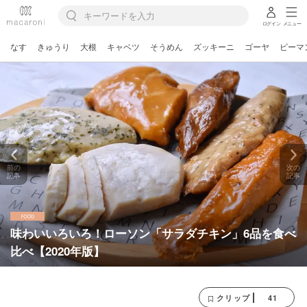
ログイン
メニュー
なす
きゅうり
大根
キャベツ
そうめん
ズッキーニ
ゴーヤ
ピーマ
前の
次の
記事
記事
味わいいろいろ！ローソン「サラダチキン」6品を食べ
比べ【2020年版】
41
クリップ