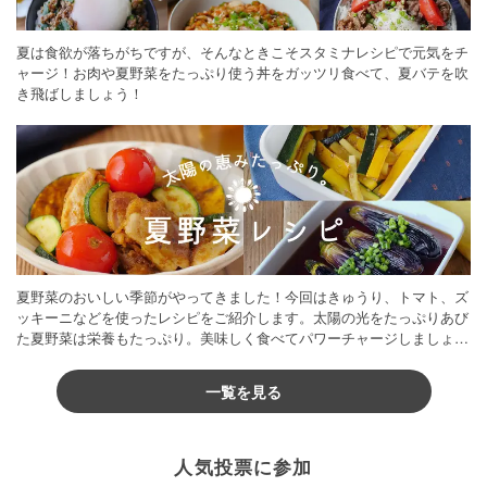
夏は食欲が落ちがちですが、そんなときこそスタミナレシピで元気をチ
ャージ！お肉や夏野菜をたっぷり使う丼をガッツリ食べて、夏バテを吹
き飛ばしましょう！
夏野菜のおいしい季節がやってきました！今回はきゅうり、トマト、ズ
ッキーニなどを使ったレシピをご紹介します。太陽の光をたっぷりあび
た夏野菜は栄養もたっぷり。美味しく食べてパワーチャージしましょう
♪
一覧を見る
人気投票に参加