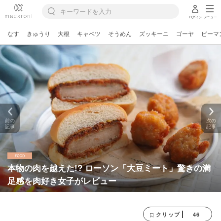
ログイン
メニュー
なす
きゅうり
大根
キャベツ
そうめん
ズッキーニ
ゴーヤ
ピーマ
前の
次の
記事
記事
本物の肉を越えた!? ローソン「大豆ミート」驚きの満
足感を肉好き女子がレビュー
46
クリップ