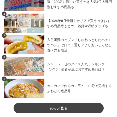
選。300名に聞いた買うべき人気1位＆部門
別おすすめ商品も
2
【2026年8月最新】セリアで買うべきおす
すめ商品総まとめ。雑貨や収納グッズも
3
入手困難のセブン「じゅわっとしたハチミ
ツパン」は口コミ通り？よりおいしくなる
食べ方も検証
4
シャトレーゼのアイス人気ランキング
TOP10！読者が選ぶおすすめ商品は？
5
カニカマで作るカニ玉丼｜10分で完成する
ふわとろ絶品丼
もっと見る