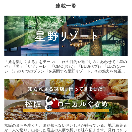
連載一覧
「旅を楽しくする」をテーマに、旅の目的や過ごし方にあわせて「星の
や」「界」「リゾナーレ」「OMO(おも)」「BEB(ベブ)」「LUCY(ルー
シー)」の 6 つのブランドを展開する星野リゾート。その魅力をお届け
する旅の連載。次の旅先探しのヒントにいかがですか？
松阪のまちを歩くと、まだ知らないおいしさが待っている。地元編集者
が一人で巡り、出会った店主の人柄や想いと味を伝えます。見ればきっ