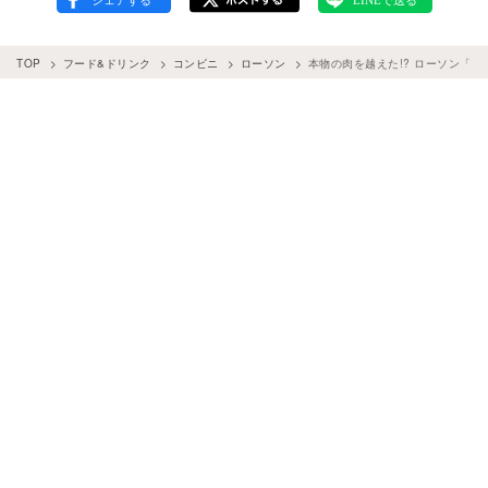
TOP
フード&ドリンク
コンビニ
ローソン
本物の肉を越えた!? ローソン「