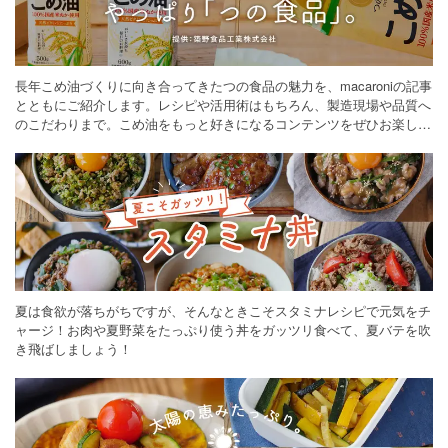
長年こめ油づくりに向き合ってきたつの食品の魅力を、macaroniの記事
とともにご紹介します。レシピや活用術はもちろん、製造現場や品質へ
のこだわりまで。こめ油をもっと好きになるコンテンツをぜひお楽しみ
ください。
夏は食欲が落ちがちですが、そんなときこそスタミナレシピで元気をチ
ャージ！お肉や夏野菜をたっぷり使う丼をガッツリ食べて、夏バテを吹
き飛ばしましょう！