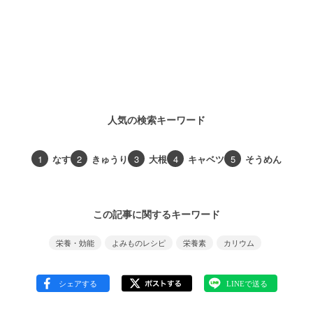
人気の検索キーワード
1
なす
2
きゅうり
3
大根
4
キャベツ
5
そうめん
この記事に関するキーワード
栄養・効能
よみものレシピ
栄養素
カリウム