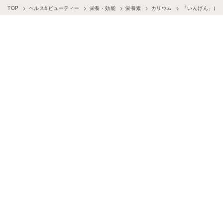
TOP
ヘルス&ビューティー
栄養・効能
栄養素
カリウム
「いんげん」に