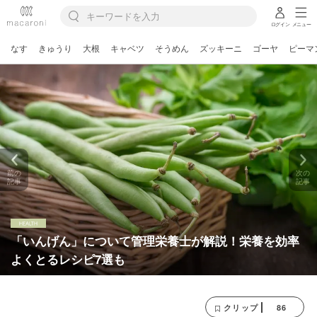
ログイン
メニュー
なす
きゅうり
大根
キャベツ
そうめん
ズッキーニ
ゴーヤ
ピーマ
前の
次の
記事
記事
「いんげん」について管理栄養士が解説！栄養を効率
よくとるレシピ7選も
86
クリップ