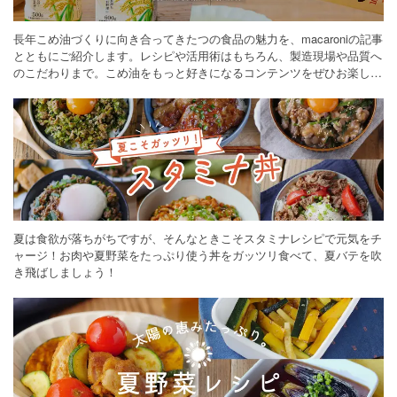
長年こめ油づくりに向き合ってきたつの食品の魅力を、macaroniの記事
とともにご紹介します。レシピや活用術はもちろん、製造現場や品質へ
のこだわりまで。こめ油をもっと好きになるコンテンツをぜひお楽しみ
ください。
夏は食欲が落ちがちですが、そんなときこそスタミナレシピで元気をチ
ャージ！お肉や夏野菜をたっぷり使う丼をガッツリ食べて、夏バテを吹
き飛ばしましょう！