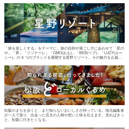
「旅を楽しくする」をテーマに、旅の目的や過ごし方にあわせて「星の
や」「界」「リゾナーレ」「OMO(おも)」「BEB(ベブ)」「LUCY(ルー
シー)」の 6 つのブランドを展開する星野リゾート。その魅力をお届け
する旅の連載。次の旅先探しのヒントにいかがですか？
松阪のまちを歩くと、まだ知らないおいしさが待っている。地元編集者
が一人で巡り、出会った店主の人柄や想いと味を伝えます。見ればきっ
と、松阪に行きたくなる。