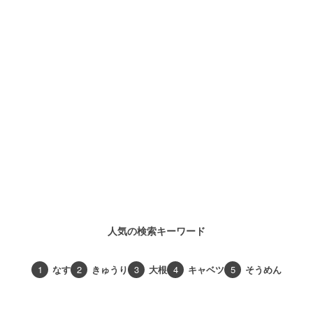
人気の検索キーワード
1
なす
2
きゅうり
3
大根
4
キャベツ
5
そうめん