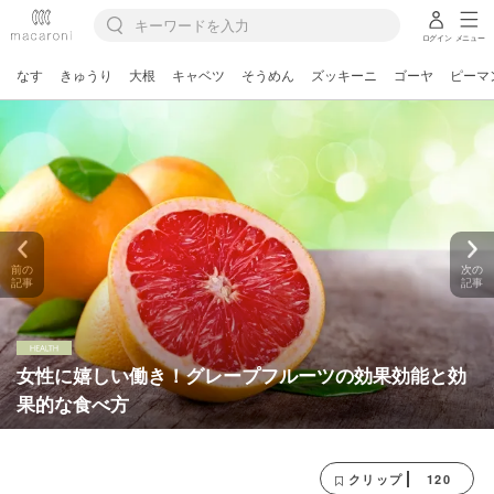
ログイン
メニュー
なす
きゅうり
大根
キャベツ
そうめん
ズッキーニ
ゴーヤ
ピーマ
前の
次の
記事
記事
女性に嬉しい働き！グレープフルーツの効果効能と効
果的な食べ方
120
クリップ