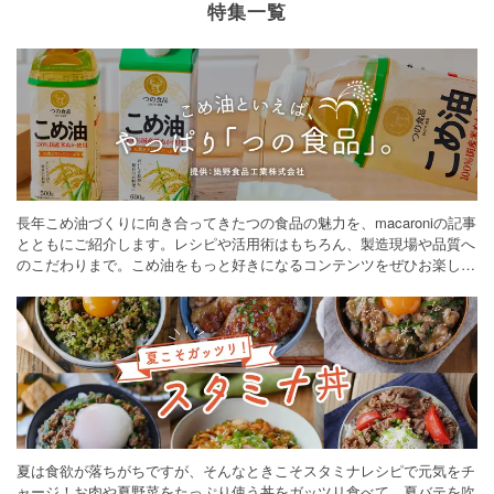
特集一覧
長年こめ油づくりに向き合ってきたつの食品の魅力を、macaroniの記事
とともにご紹介します。レシピや活用術はもちろん、製造現場や品質へ
のこだわりまで。こめ油をもっと好きになるコンテンツをぜひお楽しみ
ください。
夏は食欲が落ちがちですが、そんなときこそスタミナレシピで元気をチ
ャージ！お肉や夏野菜をたっぷり使う丼をガッツリ食べて、夏バテを吹