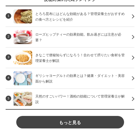
とろろ昆布にはどんな効能がある？管理栄養士がおすすめ
1
の食べ方とレシピを紹介
ローズヒップティーの効果効能。飲み過ぎには注意が必
2
要？
きなこで便秘知らずになろう！合わせて摂りたい食材を管
3
理栄養士が解説
ギリシャヨーグルトの効果とは？健康・ダイエット・美容
4
面から解説
天然のすごいパワー！酒粕の効能について管理栄養士が解
5
説
もっと見る