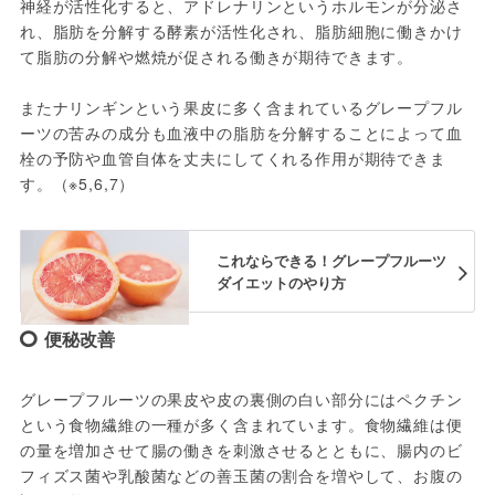
神経が活性化すると、アドレナリンというホルモンが分泌さ
れ、脂肪を分解する酵素が活性化され、脂肪細胞に働きかけ
て脂肪の分解や燃焼が促される働きが期待できます。

またナリンギンという果皮に多く含まれているグレープフル
ーツの苦みの成分も血液中の脂肪を分解することによって血
栓の予防や血管自体を丈夫にしてくれる作用が期待できま
これならできる！グレープフルーツ
ダイエットのやり方
便秘改善
グレープフルーツの果皮や皮の裏側の白い部分にはペクチン
という食物繊維の一種が多く含まれています。食物繊維は便
の量を増加させて腸の働きを刺激させるとともに、腸内のビ
フィズス菌や乳酸菌などの善玉菌の割合を増やして、お腹の