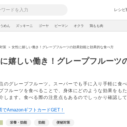
レシピ
うめん
ズッキーニ
ゴーヤ
ピーマン
オクラ
鶏もも肉
対策
女性に嬉しい働き！グレープフルーツの効果効能と効果的な食べ方
性に嬉しい働き！グレープフルーツ
点のグレープフルーツ。スーパーでも手に入り手軽に食
プフルーツを食べることで、身体にどのような効果をも
介します。食べる際の注意点もあるのでしっかり確認し
でAmazonギフトカードGET！
栄養・効能
効能
便秘対策