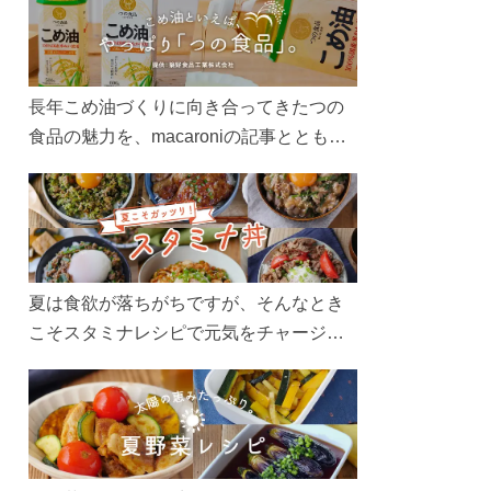
長年こめ油づくりに向き合ってきたつの
食品の魅力を、macaroniの記事とともに
ご紹介します。レシピや活用術はもちろ
ん、製造現場や品質へのこだわりまで。
こめ油をもっと好きになるコンテンツを
ぜひお楽しみください。
夏は食欲が落ちがちですが、そんなとき
こそスタミナレシピで元気をチャージ！
お肉や夏野菜をたっぷり使う丼をガッツ
リ食べて、夏バテを吹き飛ばしましょ
う！