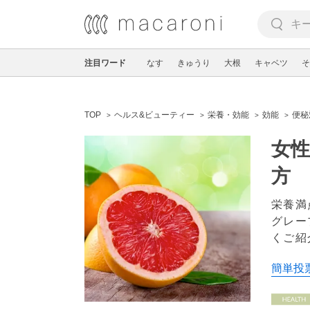
注目ワード
なす
きゅうり
大根
キャベツ
そ
TOP
ヘルス&ビューティー
栄養・効能
効能
便秘
女
方
栄養満
グレー
くご紹
簡単投票