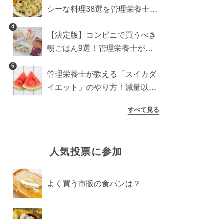
シーな料理38選を管理栄養士が
紹介
4
【決定版】コンビニで買うべき
朝ごはん9選！管理栄養士がロ
ーソン・セブン・ファミマから
5
管理栄養士が教える「スイカダ
厳選
イエット」のやり方！減量以外
の効果も必見
すべて見る
人気投票に参加
よく買う市販の食パンは？