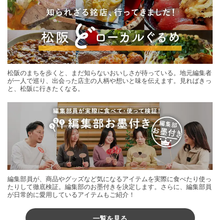
松阪のまちを歩くと、まだ知らないおいしさが待っている。地元編集者
が一人で巡り、出会った店主の人柄や想いと味を伝えます。見ればきっ
と、松阪に行きたくなる。
編集部員が、商品やグッズなど気になるアイテムを実際に食べたり使っ
たりして徹底検証。編集部のお墨付きを決定します。さらに、編集部員
が日常的に愛用しているアイテムもご紹介！
一覧を見る