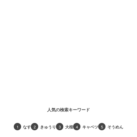
人気の検索キーワード
1
なす
2
きゅうり
3
大根
4
キャベツ
5
そうめん