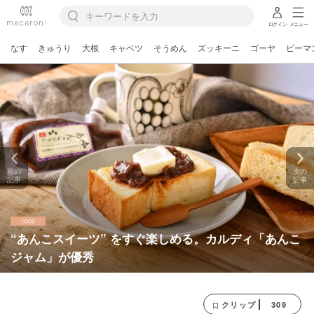
ログイン
メニュー
なす
きゅうり
大根
キャベツ
そうめん
ズッキーニ
ゴーヤ
ピーマ
前の
次の
記事
記事
“あんこスイーツ” をすぐ楽しめる。カルディ「あんこ
ジャム」が優秀
309
クリップ