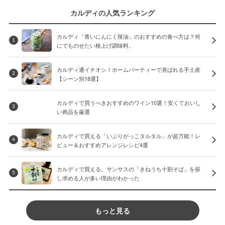
カルディの人気ランキング
カルディ「青いにんにく辣油」のおすすめの食べ方は？何
1
にでものせたい格上げ調味料。
カルディ通イチオシ！ホームパーティーで喜ばれる手土産
2
【シーン別18選】
カルディで買うべきおすすめのワイン10選！安くておいし
3
い商品を厳選
カルディで買える「いぶりがっこタルタル」が超万能！レ
4
ビュー＆おすすめアレンジレシピ4選
カルディで買える。サンサスの「きねうち十割そば」を探
5
し求める人が多い理由がわかった
もっと見る