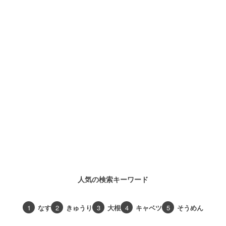
人気の検索キーワード
1
なす
2
きゅうり
3
大根
4
キャベツ
5
そうめん