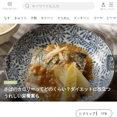
ログイン
メニュー
なす
きゅうり
大根
キャベツ
そうめん
ズッキーニ
ゴーヤ
ピーマ
前の
次の
記事
記事
さばのカロリーってどのくらい？ダイエットに役立つ
うれしい栄養素も
178
クリップ