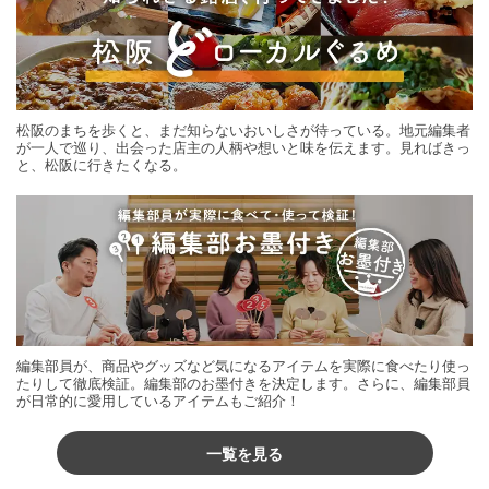
松阪のまちを歩くと、まだ知らないおいしさが待っている。地元編集者
が一人で巡り、出会った店主の人柄や想いと味を伝えます。見ればきっ
と、松阪に行きたくなる。
編集部員が、商品やグッズなど気になるアイテムを実際に食べたり使っ
たりして徹底検証。編集部のお墨付きを決定します。さらに、編集部員
が日常的に愛用しているアイテムもご紹介！
一覧を見る