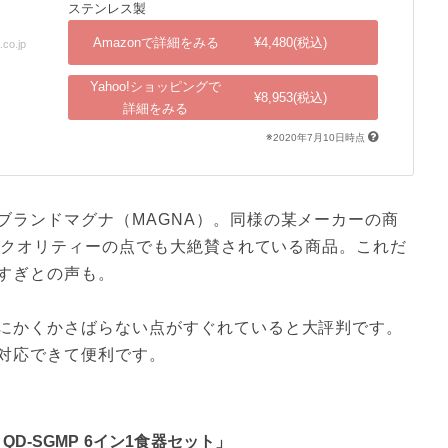
ステンレス製
Amazonで詳細をみる
¥4,480(税込)
o.jp
出典：shopping.yahoo.co.jp
Yahoo!ショッピングで
¥8,953(税込)
詳細をみる
※2020年7月10日時点
ブランドマグナ（MAGNA）。同様の某メーカーの商
も、クオリティーの点でも大絶賛されている商品。これだ
すぎとの声も。

にかくかさばらない点がすぐれていると大評判です。
対応できて便利です。
QD-SGMP 6イン1食器セット」