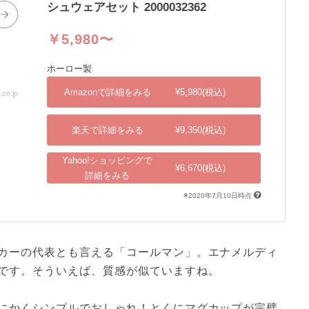
シュウェアセット 2000032362
￥5,980〜
ホーロー製
Amazonで詳細をみる
¥5,980(税込)
o.jp
出典：shopping.yahoo.co.jp
楽天で詳細をみる
¥9,350(税込)
Yahoo!ショッピングで
¥6,670(税込)
詳細をみる
※2020年7月10日時点
カーの代表とも言える「コールマン」。エナメルディ
です。そういえば、質感が似ていますね。

にかくシンプルでおしゃれ！とくにマグカップが完璧