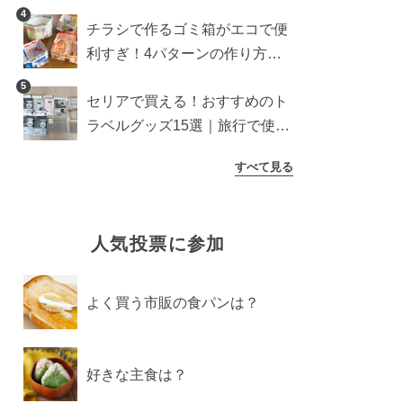
気に解消【ダイソー・キャンド
4
チラシで作るゴミ箱がエコで便
ゥ・セリア】
利すぎ！4パターンの作り方を
徹底解説
5
セリアで買える！おすすめのト
ラベルグッズ15選｜旅行で使う
ときのポイントも紹介
すべて見る
人気投票に参加
よく買う市販の食パンは？
好きな主食は？