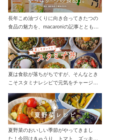
長年こめ油づくりに向き合ってきたつの
食品の魅力を、macaroniの記事とともに
ご紹介します。レシピや活用術はもちろ
ん、製造現場や品質へのこだわりまで。
こめ油をもっと好きになるコンテンツを
ぜひお楽しみください。
夏は食欲が落ちがちですが、そんなとき
こそスタミナレシピで元気をチャージ！
お肉や夏野菜をたっぷり使う丼をガッツ
リ食べて、夏バテを吹き飛ばしましょ
う！
夏野菜のおいしい季節がやってきまし
た！今回はきゅうり、トマト、ズッキー