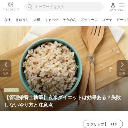
ログイン
メニュー
なす
きゅうり
大根
キャベツ
そうめん
ズッキーニ
ゴーヤ
ピーマ
前の
次の
記事
記事
【管理栄養士執筆】玄米ダイエットは効果ある？失敗
しないやり方と注意点
915
クリップ