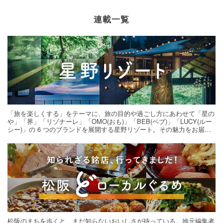
連載一覧
「旅を楽しくする」をテーマに、旅の目的や過ごし方にあわせて「星の
や」「界」「リゾナーレ」「OMO(おも)」「BEB(ベブ)」「LUCY(ルー
シー)」の 6 つのブランドを展開する星野リゾート。その魅力をお届け
する旅の連載。次の旅先探しのヒントにいかがですか？
松阪のまちを歩くと、まだ知らないおいしさが待っている。地元編集者