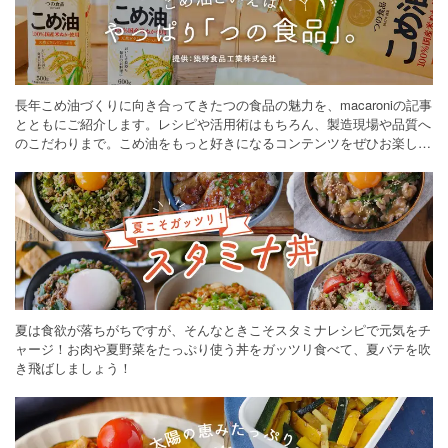
長年こめ油づくりに向き合ってきたつの食品の魅力を、macaroniの記事
とともにご紹介します。レシピや活用術はもちろん、製造現場や品質へ
のこだわりまで。こめ油をもっと好きになるコンテンツをぜひお楽しみ
ください。
夏は食欲が落ちがちですが、そんなときこそスタミナレシピで元気をチ
ャージ！お肉や夏野菜をたっぷり使う丼をガッツリ食べて、夏バテを吹
き飛ばしましょう！