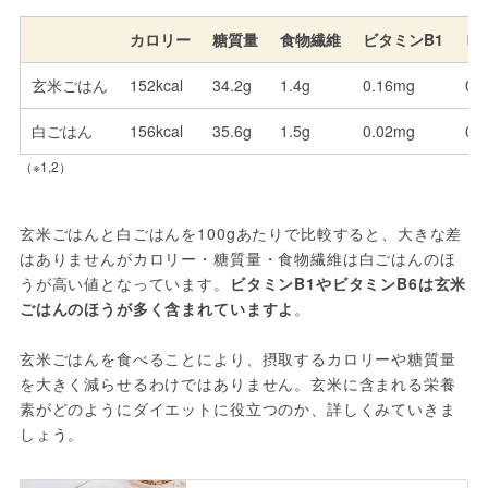
カロリー
糖質量
食物繊維
ビタミンB1
ビ
玄米ごはん
152kcal
34.2g
1.4g
0.16mg
0.
白ごはん
156kcal
35.6g
1.5g
0.02mg
0.
（※1,2）
玄米ごはんと白ごはんを100gあたりで比較すると、大きな差
はありませんがカロリー・糖質量・食物繊維は白ごはんのほ
うが高い値となっています。
ビタミンB1やビタミンB6は玄米
ごはんのほうが多く含まれていますよ
。
玄米ごはんを食べることにより、摂取するカロリーや糖質量
を大きく減らせるわけではありません。玄米に含まれる栄養
素がどのようにダイエットに役立つのか、詳しくみていきま
しょう。