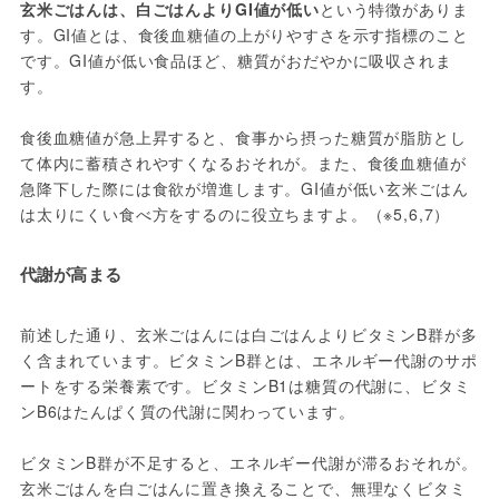
玄米ごはんは、白ごはんよりGI値が低い
という特徴がありま
す。GI値とは、食後血糖値の上がりやすさを示す指標のこと
です。GI値が低い食品ほど、糖質がおだやかに吸収されま
す。
食後血糖値が急上昇すると、食事から摂った糖質が脂肪とし
て体内に蓄積されやすくなるおそれが。また、食後血糖値が
急降下した際には食欲が増進します。GI値が低い玄米ごはん
は太りにくい食べ方をするのに役立ちますよ。（※5,6,7）
代謝が高まる
前述した通り、玄米ごはんには白ごはんよりビタミンB群が多
く含まれています。ビタミンB群とは、エネルギー代謝のサポ
ートをする栄養素です。ビタミンB1は糖質の代謝に、ビタミ
ンB6はたんぱく質の代謝に関わっています。
ビタミンB群が不足すると、エネルギー代謝が滞るおそれが。
玄米ごはんを白ごはんに置き換えることで、無理なくビタミ