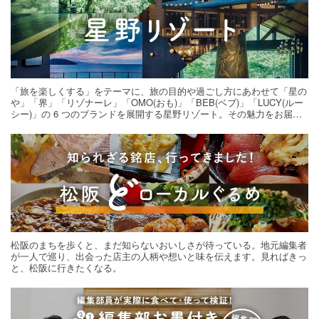
「旅を楽しくする」をテーマに、旅の目的や過ごし方にあわせて「星の
や」「界」「リゾナーレ」「OMO(おも)」「BEB(ベブ)」「LUCY(ルー
シー)」の 6 つのブランドを展開する星野リゾート。その魅力をお届け
する旅の連載。次の旅先探しのヒントにいかがですか？
松阪のまちを歩くと、まだ知らないおいしさが待っている。地元編集者
が一人で巡り、出会った店主の人柄や想いと味を伝えます。見ればきっ
と、松阪に行きたくなる。