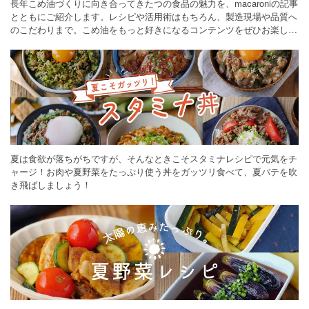
長年こめ油づくりに向き合ってきたつの食品の魅力を、macaroniの記事
とともにご紹介します。レシピや活用術はもちろん、製造現場や品質へ
のこだわりまで。こめ油をもっと好きになるコンテンツをぜひお楽しみ
ください。
夏は食欲が落ちがちですが、そんなときこそスタミナレシピで元気をチ
ャージ！お肉や夏野菜をたっぷり使う丼をガッツリ食べて、夏バテを吹
き飛ばしましょう！