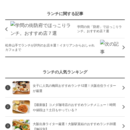
ランチに関する記事
学問の街「防府」でほっこりラ
ンチ。おすすめ店７選
松井山手でランチが評判のお店８選！イタリアンからおしゃれ
カフェまで
ランチの人気ランキング
女子に人気の梅田おすすめランチ12選！大阪在住ライター
1
が厳選
【最新版】コメダ珈琲店のおすすめランチメニュー！時間
2
や値段は？土日もやっている？
大阪出身ライター厳選！大阪駅直結のおすすめランチ20選
3
【施設別】