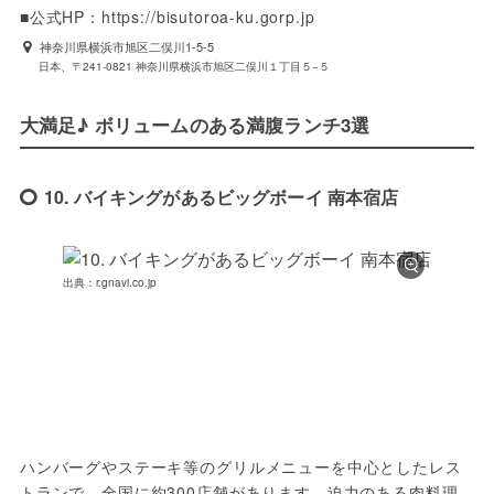
■公式HP：https://bisutoroa-ku.gorp.jp
神奈川県横浜市旭区二俣川1-5-5
日本、〒241-0821 神奈川県横浜市旭区二俣川１丁目５−５
大満足♪ ボリュームのある満腹ランチ3選
10. バイキングがあるビッグボーイ 南本宿店
出典：r.gnavi.co.jp
ハンバーグやステーキ等のグリルメニューを中心としたレス
トランで、全国に約300店舗があります。迫力のある肉料理