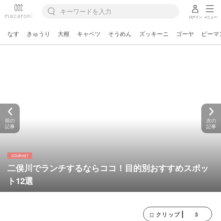
ログイン
メニュー
なす
きゅうり
大根
キャベツ
そうめん
ズッキーニ
ゴーヤ
ピーマ
前の
次の
記事
記事
二俣川でランチするならココ！目的別おすすめスポッ
ト12選
3
クリップ