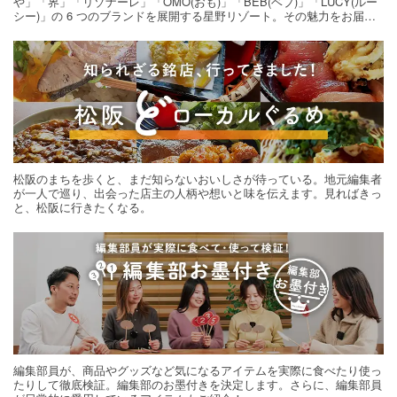
や」「界」「リゾナーレ」「OMO(おも)」「BEB(ベブ)」「LUCY(ルー
シー)」の 6 つのブランドを展開する星野リゾート。その魅力をお届け
する旅の連載。次の旅先探しのヒントにいかがですか？
松阪のまちを歩くと、まだ知らないおいしさが待っている。地元編集者
が一人で巡り、出会った店主の人柄や想いと味を伝えます。見ればきっ
と、松阪に行きたくなる。
編集部員が、商品やグッズなど気になるアイテムを実際に食べたり使っ
たりして徹底検証。編集部のお墨付きを決定します。さらに、編集部員