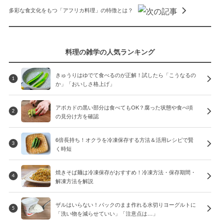
多彩な食文化をもつ「アフリカ料理」の特徴とは？
料理の雑学の人気ランキング
きゅうりはゆでて食べるのが正解！試したら「こうなるの
1
か」「おいしさ格上げ」
アボカドの黒い部分は食べてもOK？腐った状態や食べ頃
2
の見分け方を確認
6倍長持ち！オクラを冷凍保存する方法＆活用レシピで賢
3
く時短
焼きそば麺は冷凍保存がおすすめ！冷凍方法・保存期間・
4
解凍方法を解説
ザルはいらない！パックのまま作れる水切りヨーグルトに
5
「洗い物を減らせていい」「注意点は…」