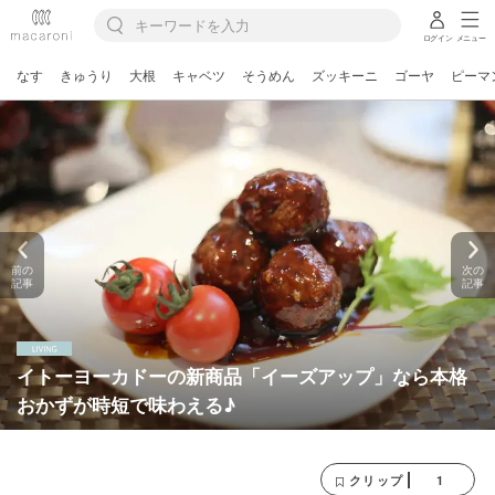
ログイン
メニュー
なす
きゅうり
大根
キャベツ
そうめん
ズッキーニ
ゴーヤ
ピーマ
前の
次の
記事
記事
イトーヨーカドーの新商品「イーズアップ」なら本格
おかずが時短で味わえる♪
1
クリップ