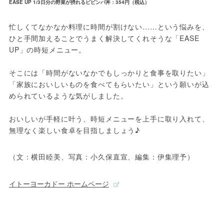
EASE UP 1/3日分の野菜が摂れるビビンバ丼：354円（税込）
忙しくてなかなか料理に時間が割けない……という悩みを、
ひと手間加えることでうまく解決してくれそうな「EASE 
UP」の時短メニュー。

そこには「時間がないなかでもしっかりと食事を取りたい」
「家族においしいものを食べてもらいたい」という願いが込
められているような気がしました。

おいしいが手軽に叶う、時短メニューを上手に取り入れて、
無理なく楽しい食卓を目指しましょう♪ 
（文：横田睦美、写真：小久保直宣、編集：伊集理予）
イトーヨーカドー ホームページ