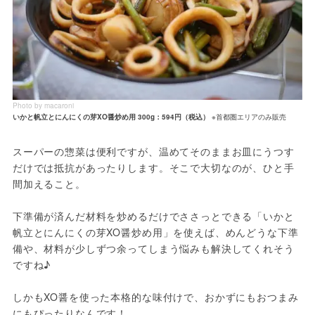
Photo by macaroni
いかと帆立とにんにくの芽XO醤炒め用 300g：594円（税込）
※首都圏エリアのみ販売
スーパーの惣菜は便利ですが、温めてそのままお皿にうつす
だけでは抵抗があったりします。そこで大切なのが、ひと手
間加えること。

下準備が済んだ材料を炒めるだけでささっとできる「いかと
帆立とにんにくの芽XO醤炒め用」を使えば、めんどうな下準
備や、材料が少しずつ余ってしまう悩みも解決してくれそう
ですね♪ 

しかもXO醤を使った本格的な味付けで、おかずにもおつまみ
にもぴったりなんです！