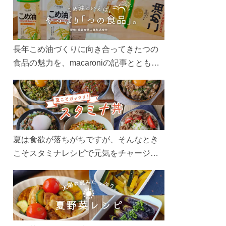
長年こめ油づくりに向き合ってきたつの
食品の魅力を、macaroniの記事とともに
ご紹介します。レシピや活用術はもちろ
ん、製造現場や品質へのこだわりまで。
こめ油をもっと好きになるコンテンツを
ぜひお楽しみください。
夏は食欲が落ちがちですが、そんなとき
こそスタミナレシピで元気をチャージ！
お肉や夏野菜をたっぷり使う丼をガッツ
リ食べて、夏バテを吹き飛ばしましょ
う！