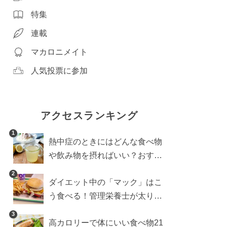
特集
連載
マカロニメイト
人気投票に参加
アクセスランキング
1
熱中症のときにはどんな食べ物
や飲み物を摂ればいい？おすす
めレシピ5選も
2
ダイエット中の「マック」はこ
う食べる！管理栄養士が太りに
くい食べ方を伝授
3
高カロリーで体にいい食べ物21