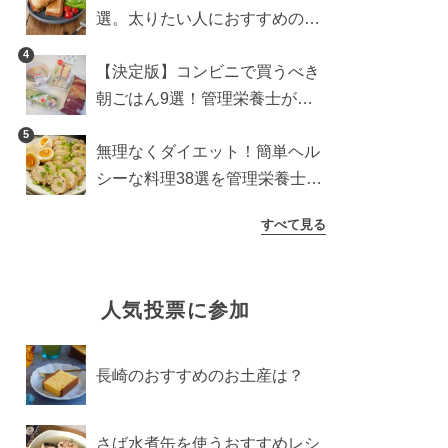
選。太りたい人におすすめのレ
シピも【管理栄養士執筆】
4
【決定版】コンビニで買うべき
朝ごはん9選！管理栄養士がロ
ーソン・セブン・ファミマから
5
無理なくダイエット！簡単ヘル
厳選
シーな料理38選を管理栄養士が
紹介
すべて見る
人気投票に参加
長崎のおすすめのお土産は？
さば水煮缶を使うおすすめレシ