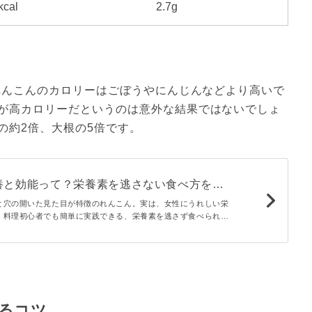
kcal
2.7g
、れんこんのカロリーはごぼうやにんじんなどより高いで
が高カロリーだというのは意外な結果ではないでしょ
の約2倍、大根の5倍です。
養と効能って？栄養素を逃さない食べ方を管
授！
と穴の開いた見た目が特徴のれんこん。実は、女性にうれしい栄
。料理初心者でも簡単に実践できる、栄養素を逃さず食べられる
わせて、れんこんの魅力を管理栄養士がお伝えします。れんこん
もチェックしてみてくださいね。
るコツ