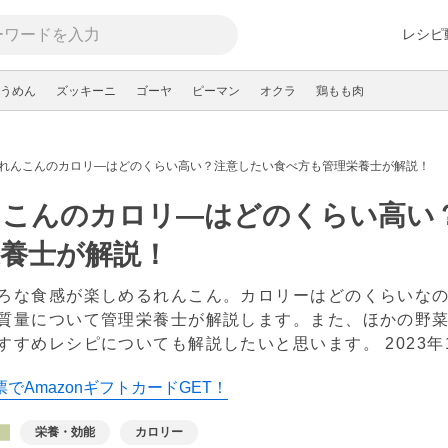
レシピ
うめん
ズッキーニ
ゴーヤ
ピーマン
オクラ
鶏もも肉
れんこんのカロリ―はどのくらい高い？注意したい食べ方も管理栄養士が解説！
んこんのカロリ―はどのくらい高い
栄養士が解説！
ろな食感が楽しめるれんこん。カロリーはどのくらいな
質量について管理栄養士が解説します。また、ほかの野
すすめレシピについても解説したいと思います。
2023
でAmazonギフトカードGET！
栄養・効能
カロリー