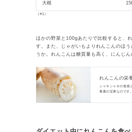
大根
15
（※1）
ほかの野菜と100gあたりで比較すると
す。また、じゃがいもよりれんこんのほう
うか。れんこんは糖質量も高く、にんじん
れんこんの栄
理栄養士が伝
シャキシャキの食感
養素の宝庫なのです
調理法やレシピと合
の選び方や保存方法
ダイエット中にれんこんを食べ