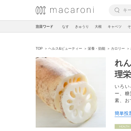
注目ワード
なす
きゅうり
大根
キャベツ
そ
TOP
ヘルス&ビューティー
栄養・効能
カロリー
れ
理
いろい
ー、糖
素、お
簡単投票