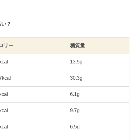
高い？
ロリー
糖質量
kcal
13.5g
7kcal
30.3g
kcal
6.1g
kcal
9.7g
kcal
6.5g