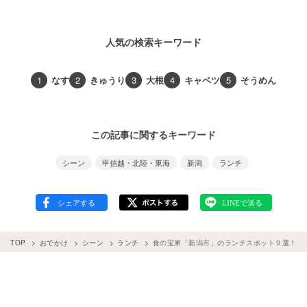
人気の検索キーワード
1
なす
2
きゅうり
3
大根
4
キャベツ
5
そうめん
この記事に関するキーワード
シーン
甲信越・北陸・東海
新潟
ランチ
TOP
おでかけ
シーン
ランチ
食の宝庫「新潟市」のランチスポット９選！ブ