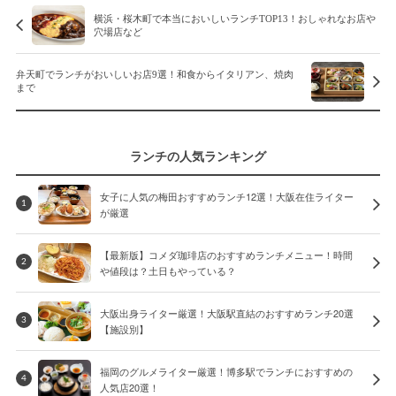
横浜・桜木町で本当においしいランチTOP13！おしゃれなお店や
穴場店など
弁天町でランチがおいしいお店9選！和食からイタリアン、焼肉
まで
ランチの人気ランキング
女子に人気の梅田おすすめランチ12選！大阪在住ライター
1
が厳選
【最新版】コメダ珈琲店のおすすめランチメニュー！時間
2
や値段は？土日もやっている？
大阪出身ライター厳選！大阪駅直結のおすすめランチ20選
3
【施設別】
福岡のグルメライター厳選！博多駅でランチにおすすめの
4
人気店20選！