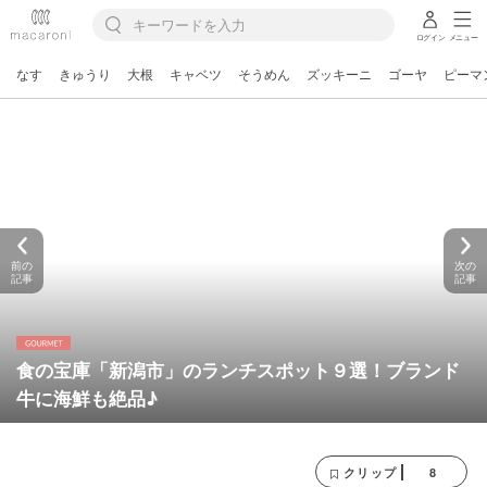
ログイン
メニュー
なす
きゅうり
大根
キャベツ
そうめん
ズッキーニ
ゴーヤ
ピーマ
前の
次の
記事
記事
食の宝庫「新潟市」のランチスポット９選！ブランド
牛に海鮮も絶品♪
8
クリップ