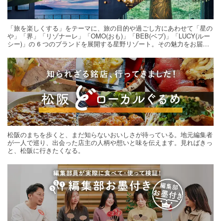
「旅を楽しくする」をテーマに、旅の目的や過ごし方にあわせて「星の
や」「界」「リゾナーレ」「OMO(おも)」「BEB(ベブ)」「LUCY(ルー
シー)」の 6 つのブランドを展開する星野リゾート。その魅力をお届け
する旅の連載。次の旅先探しのヒントにいかがですか？
松阪のまちを歩くと、まだ知らないおいしさが待っている。地元編集者
が一人で巡り、出会った店主の人柄や想いと味を伝えます。見ればきっ
と、松阪に行きたくなる。