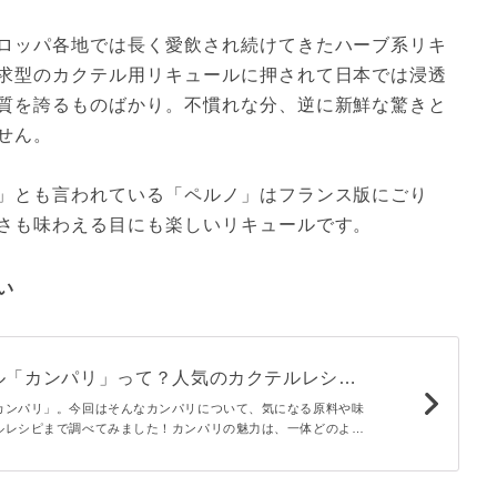
ロッパ各地では長く愛飲され続けてきたハーブ系リキ
求型のカクテル用リキュールに押されて日本では浸透
質を誇るものばかり。不慣れな分、逆に新鮮な驚きと
ん。

」とも言われている「ペルノ」はフランス版にごり
さも味わえる目にも楽しいリキュールです。
い
ル「カンパリ」って？人気のカクテルレシピ
カンパリ」。今回はそんなカンパリについて、気になる原料や味
ルレシピまで調べてみました！カンパリの魅力は、一体どのよう
しょうか。名前しか聞いたことないという方は、必見ですよ。