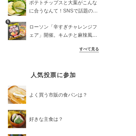
ポテトチップスと大葉がこんな
に合うなんて！SNSで話題の食
べ方に手が止まらなくなった
5
ローソン「辛すぎチャレンジフ
ェア」開催。キムチと麻辣風の
激辛注意な2品を食べ比べ
すべて見る
人気投票に参加
よく買う市販の食パンは？
好きな主食は？