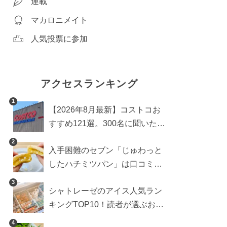
連載
マカロニメイト
人気投票に参加
アクセスランキング
1
【2026年8月最新】コストコお
すすめ121選。300名に聞いた買
うべき人気1位＆部門別おすす
2
入手困難のセブン「じゅわっと
め商品も
したハチミツパン」は口コミ通
り？よりおいしくなる食べ方も
3
シャトレーゼのアイス人気ラン
検証
キングTOP10！読者が選ぶおす
すめ商品は？
4