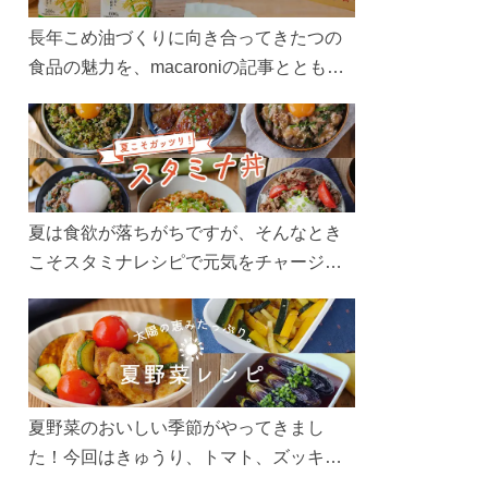
長年こめ油づくりに向き合ってきたつの
食品の魅力を、macaroniの記事とともに
ご紹介します。レシピや活用術はもちろ
ん、製造現場や品質へのこだわりまで。
こめ油をもっと好きになるコンテンツを
ぜひお楽しみください。
夏は食欲が落ちがちですが、そんなとき
こそスタミナレシピで元気をチャージ！
お肉や夏野菜をたっぷり使う丼をガッツ
リ食べて、夏バテを吹き飛ばしましょ
う！
夏野菜のおいしい季節がやってきまし
た！今回はきゅうり、トマト、ズッキー
ニなどを使ったレシピをご紹介します。