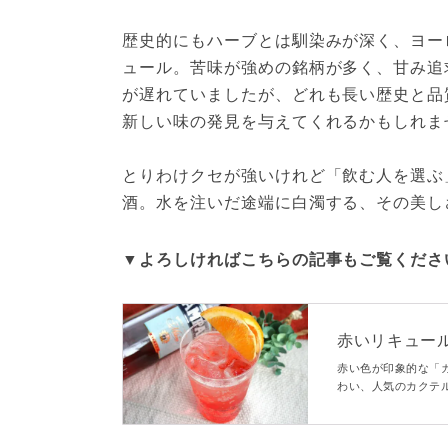
歴史的にもハーブとは馴染みが深く、ヨー
ュール。苦味が強めの銘柄が多く、甘み追
が遅れていましたが、どれも長い歴史と品
新しい味の発見を与えてくれるかもしれませ
とりわけクセが強いけれど「飲む人を選ぶ
酒。水を注いだ途端に白濁する、その美し
▼よろしければこちらの記事もご覧くださ
赤いリキュー
集も！
赤い色が印象的な「
わい、人気のカクテ
なところにあるので