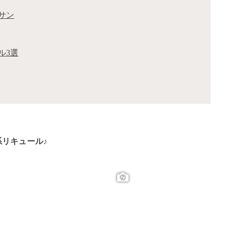
サン
ル3選
リキュール♪