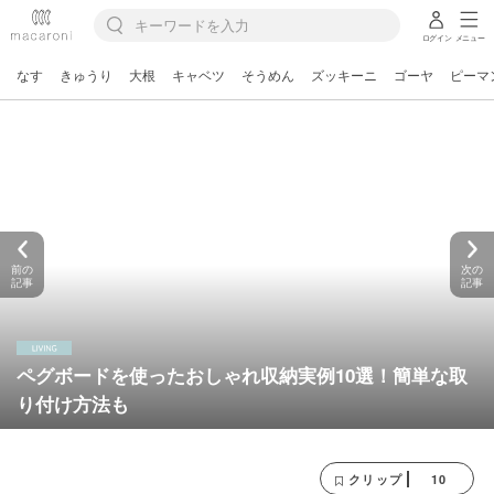
ログイン
メニュー
なす
きゅうり
大根
キャベツ
そうめん
ズッキーニ
ゴーヤ
ピーマ
前の
次の
記事
記事
ペグボードを使ったおしゃれ収納実例10選！簡単な取
り付け方法も
10
クリップ