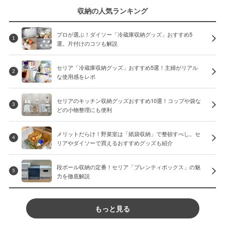
収納の人気ランキング
プロが選ぶ！ダイソー「冷蔵庫収納グッズ」おすすめ5
1
選。片付けのコツも解説
セリア「冷蔵庫収納グッズ」おすすめ5選！主婦がリアル
2
な使用感をレポ
セリアのキッチン収納グッズおすすめ10選！コップや袋な
3
どの小物整理にも便利
メリットだらけ！野菜室は「紙袋収納」で整頓すべし。セ
4
リアやダイソーで買えるおすすめグッズも紹介
段ボール収納の定番！セリア「プレンティボックス」の魅
5
力を徹底解説
もっと見る