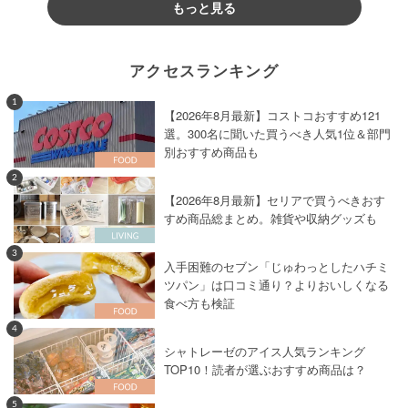
もっと見る
アクセスランキング
1
【2026年8月最新】コストコおすすめ121
選。300名に聞いた買うべき人気1位＆部門
別おすすめ商品も
2
【2026年8月最新】セリアで買うべきおす
すめ商品総まとめ。雑貨や収納グッズも
3
入手困難のセブン「じゅわっとしたハチミ
ツパン」は口コミ通り？よりおいしくなる
食べ方も検証
4
シャトレーゼのアイス人気ランキング
TOP10！読者が選ぶおすすめ商品は？
5