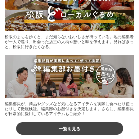
松阪のまちを歩くと、まだ知らないおいしさが待っている。地元編集者
が一人で巡り、出会った店主の人柄や想いと味を伝えます。見ればきっ
と、松阪に行きたくなる。
編集部員が、商品やグッズなど気になるアイテムを実際に食べたり使っ
たりして徹底検証。編集部のお墨付きを決定します。さらに、編集部員
が日常的に愛用しているアイテムもご紹介！
一覧を見る