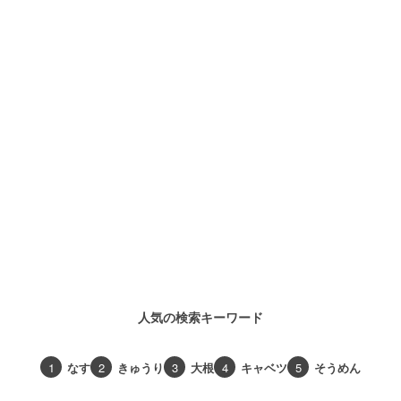
人気の検索キーワード
1
なす
2
きゅうり
3
大根
4
キャベツ
5
そうめん