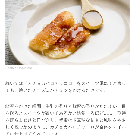
Photo by macaroni
続いては「カチョカバロチッコロ」をスイーツ風に！と言っ
ても、焼いたチーズにハチミツをかけるだけです。
蜂蜜をかけた瞬間、牛乳の香りと蜂蜜の香りがただよい、目
を瞑るとスイーツが置いてあるかと錯覚するほど……！期待
を膨らませひと口パクリ。蜂蜜のド直球な甘さと風味をやさ
しく包むかのように、カチョカバロチッコロが全体をマイル
ドに仕上げてくれています。
