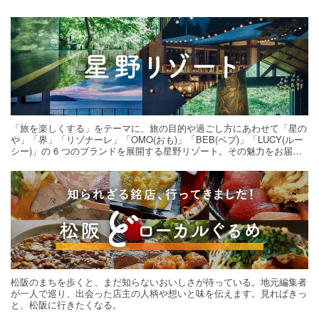
「旅を楽しくする」をテーマに、旅の目的や過ごし方にあわせて「星の
や」「界」「リゾナーレ」「OMO(おも)」「BEB(ベブ)」「LUCY(ルー
シー)」の 6 つのブランドを展開する星野リゾート。その魅力をお届け
する旅の連載。次の旅先探しのヒントにいかがですか？
松阪のまちを歩くと、まだ知らないおいしさが待っている。地元編集者
が一人で巡り、出会った店主の人柄や想いと味を伝えます。見ればきっ
と、松阪に行きたくなる。