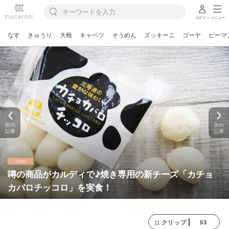
ログイン
メニュー
なす
きゅうり
大根
キャベツ
そうめん
ズッキーニ
ゴーヤ
ピーマ
前の
次の
記事
記事
噂の商品がカルディで♪焼き専用の新チーズ「カチョ
カバロチッコロ」を実食！
53
クリップ