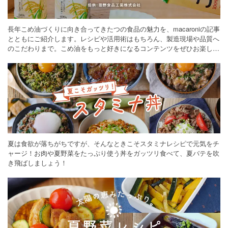
長年こめ油づくりに向き合ってきたつの食品の魅力を、macaroniの記事
とともにご紹介します。レシピや活用術はもちろん、製造現場や品質へ
のこだわりまで。こめ油をもっと好きになるコンテンツをぜひお楽しみ
ください。
夏は食欲が落ちがちですが、そんなときこそスタミナレシピで元気をチ
ャージ！お肉や夏野菜をたっぷり使う丼をガッツリ食べて、夏バテを吹
き飛ばしましょう！