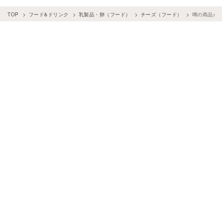
TOP
フード&ドリンク
乳製品・卵（フード）
チーズ（フード）
噂の商品が