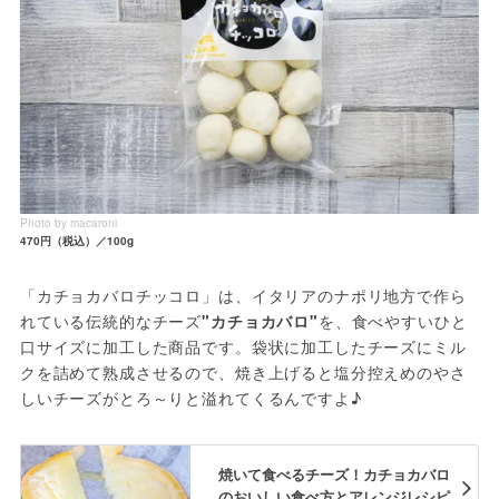
Photo by macaroni
470円（税込）／100g
「カチョカバロチッコロ」は、イタリアのナポリ地方で作ら
れている伝統的なチーズ
"カチョカバロ"
を、食べやすいひと
口サイズに加工した商品です。袋状に加工したチーズにミル
クを詰めて熟成させるので、焼き上げると塩分控えめのやさ
しいチーズがとろ～りと溢れてくるんですよ♪
焼いて食べるチーズ！カチョカバロ
のおいしい食べ方とアレンジレシピ