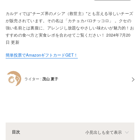
カルディでは"チーズ界のメシア（救世主）"とも言える珍しいチーズ
が販売されています。その名は「カチョカバロチッコロ」 。クセの
強い名前とは裏腹に、アレンジし放題なやさしい味わいが魅力的！お
すすめの食べ方と実食レポを合わせてご覧ください！ 2024年7月20
日 更新
簡単投票でAmazonギフトカードGET！
ライター :
茂山 夏子
目次
小見出しも全て表示