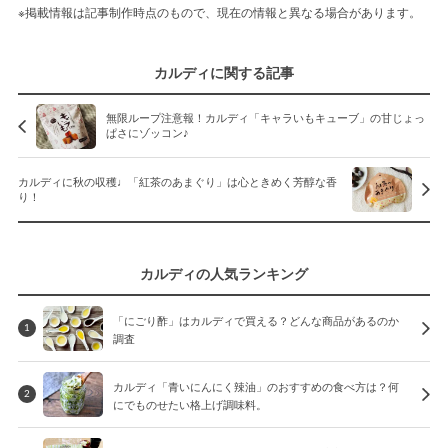
※掲載情報は記事制作時点のもので、現在の情報と異なる場合があります。
カルディに関する記事
無限ループ注意報！カルディ「キャラいもキューブ」の甘じょっ
ぱさにゾッコン♪
カルディに秋の収穫♩「紅茶のあまぐり」は心ときめく芳醇な香
り！
カルディの人気ランキング
「にごり酢」はカルディで買える？どんな商品があるのか
1
調査
カルディ「青いにんにく辣油」のおすすめの食べ方は？何
2
にでものせたい格上げ調味料。