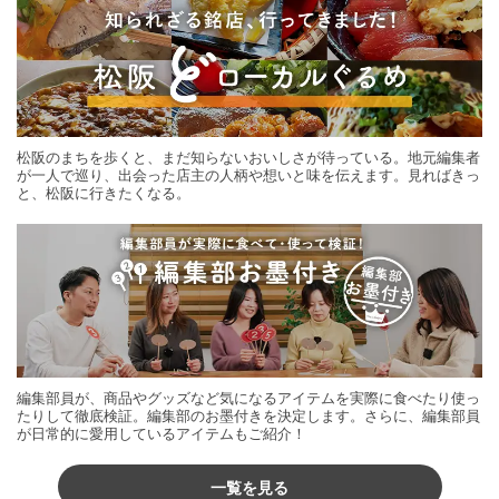
松阪のまちを歩くと、まだ知らないおいしさが待っている。地元編集者
が一人で巡り、出会った店主の人柄や想いと味を伝えます。見ればきっ
と、松阪に行きたくなる。
編集部員が、商品やグッズなど気になるアイテムを実際に食べたり使っ
たりして徹底検証。編集部のお墨付きを決定します。さらに、編集部員
が日常的に愛用しているアイテムもご紹介！
一覧を見る