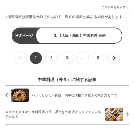
この記事を報告する
※掲載情報は記事制作時点のもので、現在の情報と異なる場合があります。
次のページ
3. 【大阪・梅田】中国料理 王朝
1
2
3
…
8
中華料理（外食）に関する記事
パリっじゅわ〜食感！簡単な羽根つき餃子の焼き方とコツ
東京のおすすめ中華料理店21選。星付きの名店からランチで人気
のお店も