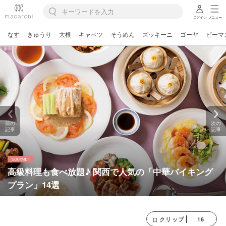
ログイン
メニュー
なす
きゅうり
大根
キャベツ
そうめん
ズッキーニ
ゴーヤ
ピーマ
前の
次の
記事
記事
高級料理も食べ放題♪ 関西で人気の「中華バイキング
プラン」14選
16
クリップ