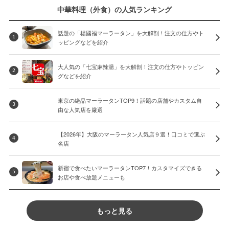
中華料理（外食）の人気ランキング
話題の「楊國福マーラータン」を大解剖！注文の仕方やト
1
ッピングなどを紹介
大人気の「七宝麻辣湯」を大解剖！注文の仕方やトッピン
2
グなどを紹介
東京の絶品マーラータンTOP9！話題の店舗やカスタム自
3
由な人気店を厳選
【2026年】大阪のマーラータン人気店９選！口コミで選ぶ
4
名店
新宿で食べたいマーラータンTOP7！カスタマイズできる
5
お店や食べ放題メニューも
もっと見る