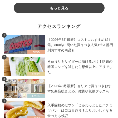
もっと見る
アクセスランキング
1
【2026年8月最新】コストコおすすめ121
選。300名に聞いた買うべき人気1位＆部門
別おすすめ商品も
2
きゅうりをサイダーに漬けるだけ！話題の
韓国レシピを試したら想像以上にアリでし
た
3
【2026年8月最新】セリアで買うべきおす
すめ商品総まとめ。雑貨や収納グッズも
4
入手困難のセブン「じゅわっとしたハチミ
ツパン」は口コミ通り？よりおいしくなる
食べ方も検証