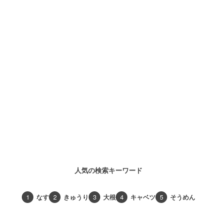
人気の検索キーワード
1
なす
2
きゅうり
3
大根
4
キャベツ
5
そうめん