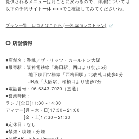
提供されるメニューは月ごとに変わるので、詳細については
以下の予約サイト一休.comでご確認してみてくださいね。
プラン一覧、口コミはこちら (一休.comレストラン)
店舗情報
■店舗名：香桃／ザ・リッツ・カールトン大阪

■最寄駅：阪神電鉄線「梅田駅」西口より徒歩5分

　　　　　地下鉄四ツ橋線「西梅田駅」北改札口徒歩5分

　　　　　JR線「大阪駅」桜橋口より徒歩7分

■電話番号：06-6343-7020（直通）

■営業時間：

ランチ[全日]11:30～14:30

ディナー[月～木・日]17:30～21:00

　　　　[金・土]17:30～21:30

■定休日：なし

■禁煙・喫煙：分煙

■公式HP：https://www.ritz-