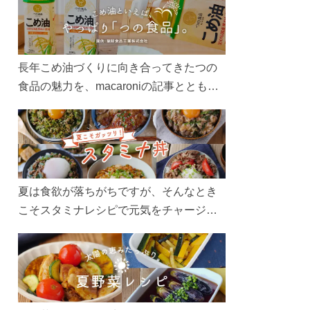
長年こめ油づくりに向き合ってきたつの
食品の魅力を、macaroniの記事とともに
ご紹介します。レシピや活用術はもちろ
ん、製造現場や品質へのこだわりまで。
こめ油をもっと好きになるコンテンツを
ぜひお楽しみください。
夏は食欲が落ちがちですが、そんなとき
こそスタミナレシピで元気をチャージ！
お肉や夏野菜をたっぷり使う丼をガッツ
リ食べて、夏バテを吹き飛ばしましょ
う！