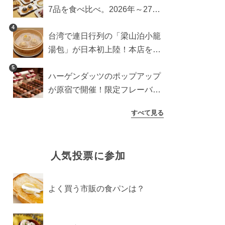
7品を食べ比べ。2026年～27年
に登場予定の商品を一挙紹介
4
台湾で連日行列の「梁山泊小籠
湯包」が日本初上陸！本店を知
るライターが魅力をレポート
5
ハーゲンダッツのポップアップ
が原宿で開催！限定フレーバー
や体験コンテンツをレポート
すべて見る
人気投票に参加
よく買う市販の食パンは？