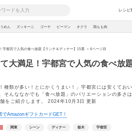
レシピ
うめん
ズッキーニ
ゴーヤ
ピーマン
オクラ
鶏もも肉
！宇都宮で人気の食べ放題【ランチ＆ディナー】15選
6ページ目
て大満足！宇都宮で人気の食べ放題
！種類が多い！とにかくうまい！」宇都宮には安くてお
。そんななかでも「食べ放題」のバリエーションの多さ
店舗をご紹介します。
2024年10月3日 更新
でAmazonギフトカードGET！
関東
シーン
ディナー
栃木
宇都宮