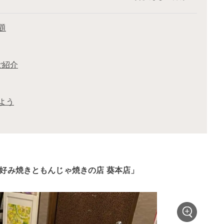
題
ご紹介
よう
お好み焼きともんじゃ焼きの店 葵本店」