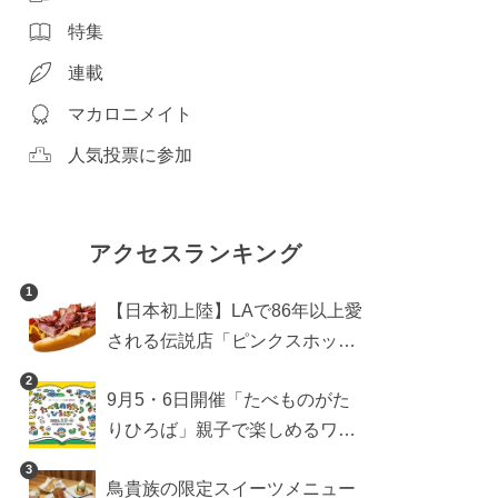
特集
連載
マカロニメイト
人気投票に参加
アクセスランキング
1
【日本初上陸】LAで86年以上愛
される伝説店「ピンクスホット
ドッグス」が年内に東京へ。ホ
2
9月5・6日開催「たべものがた
ットドッグブーム到来!?
りひろば」親子で楽しめるワー
クショップや試食・キッチンカ
3
鳥貴族の限定スイーツメニュー
ーなどをご紹介