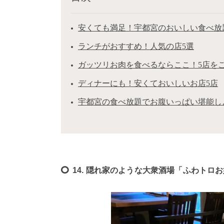
安くても満足！宇都宮のおいしい食べ放
ランチがおすすめ！人気の店5選
ガッツリお肉を食べるならここ！5店を
ディナーにも！安くておいしいお店5店
宇都宮の食べ放題でお腹いっぱい堪能し
14. 隠れ家のような大衆酒場「ふわトロ