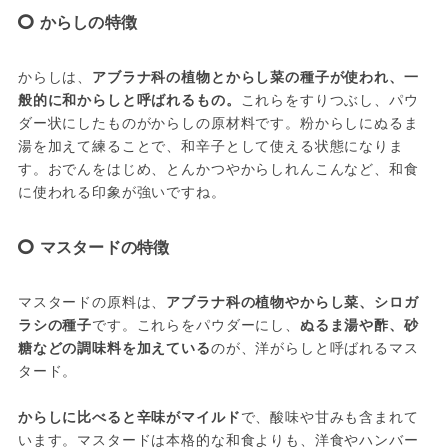
からしの特徴
からしは、
アブラナ科の植物とからし菜の種子が使われ、一
般的に和からしと呼ばれるもの。
これらをすりつぶし、パウ
ダー状にしたものがからしの原材料です。粉からしにぬるま
湯を加えて練ることで、和辛子として使える状態になりま
す。おでんをはじめ、とんかつやからしれんこんなど、和食
に使われる印象が強いですね。
マスタードの特徴
マスタードの原料は、
アブラナ科の植物やからし菜、シロガ
ラシの種子
です。これらをパウダーにし、
ぬるま湯や酢、砂
糖などの調味料を加えている
のが、洋がらしと呼ばれるマス
タード。
からしに比べると辛味がマイルド
で、酸味や甘みも含まれて
います。マスタードは本格的な和食よりも、洋食やハンバー