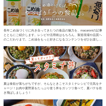
長年こめ油づくりに向き合ってきたつの食品の魅力を、macaroniの記事
とともにご紹介します。レシピや活用術はもちろん、製造現場や品質へ
のこだわりまで。こめ油をもっと好きになるコンテンツをぜひお楽しみ
ください。
夏は食欲が落ちがちですが、そんなときこそスタミナレシピで元気をチ
ャージ！お肉や夏野菜をたっぷり使う丼をガッツリ食べて、夏バテを吹
き飛ばしましょう！