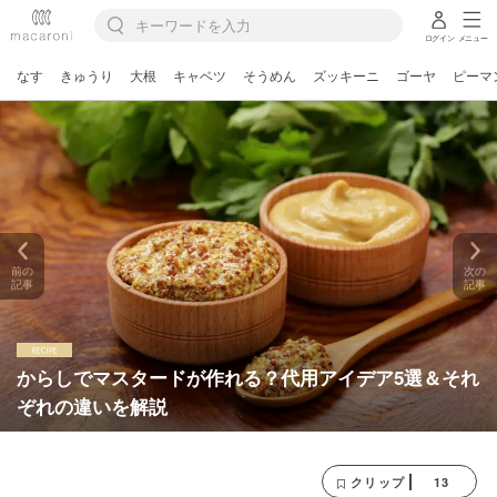
ログイン
メニュー
なす
きゅうり
大根
キャベツ
そうめん
ズッキーニ
ゴーヤ
ピーマ
前の
次の
記事
記事
からしでマスタードが作れる？代用アイデア5選＆それ
ぞれの違いを解説
13
クリップ