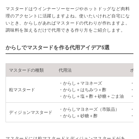
マスタードはウインナーソーセージやホットドッグなど肉料
理のアクセントに活躍しますよね。使いたいけれど自宅にな
いとき、からしがあればマスタードの代わりが作れますよ。
調味料を加えるだけで代用できる作り方をご紹介します。
からしでマスタードを作る代用アイデア5選
マスタードの種類
代用法
ポイ
・からし＋マヨネーズ
・マ
粒マスタード
・からし＋はちみつ＋酢
・甘
・からし＋塩＋酢＋砂糖＋ごま油
・ご
・からしマヨネーズ（市販品）
・自
ディジョンマスタード
・からし＋砂糖＋酢
・マ
マスタードには粒マスタードとディジョンマスタードがあ