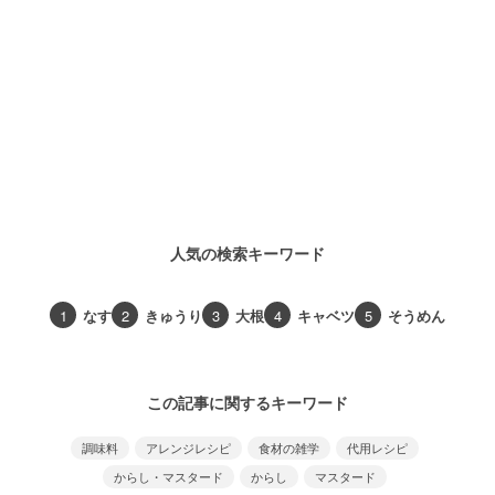
人気の検索キーワード
1
なす
2
きゅうり
3
大根
4
キャベツ
5
そうめん
この記事に関するキーワード
調味料
アレンジレシピ
食材の雑学
代用レシピ
からし・マスタード
からし
マスタード