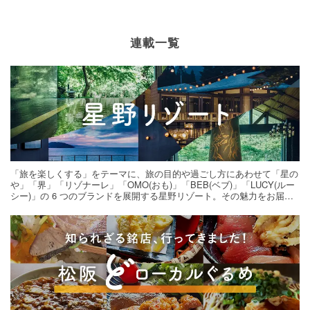
連載一覧
「旅を楽しくする」をテーマに、旅の目的や過ごし方にあわせて「星の
や」「界」「リゾナーレ」「OMO(おも)」「BEB(ベブ)」「LUCY(ルー
シー)」の 6 つのブランドを展開する星野リゾート。その魅力をお届け
する旅の連載。次の旅先探しのヒントにいかがですか？