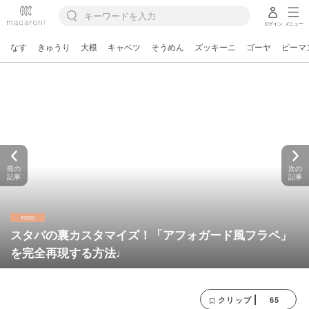
ログイン
メニュー
なす
きゅうり
大根
キャベツ
そうめん
ズッキーニ
ゴーヤ
ピーマ
前の
次の
記事
記事
スタバの裏カスタマイズ！「アフォガード風フラペ」
を完全再現する方法♩
65
クリップ