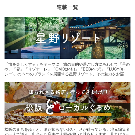
連載一覧
「旅を楽しくする」をテーマに、旅の目的や過ごし方にあわせて「星の
や」「界」「リゾナーレ」「OMO(おも)」「BEB(ベブ)」「LUCY(ルー
シー)」の 6 つのブランドを展開する星野リゾート。その魅力をお届け
する旅の連載。次の旅先探しのヒントにいかがですか？
松阪のまちを歩くと、まだ知らないおいしさが待っている。地元編集者
が一人で巡り、出会った店主の人柄や想いと味を伝えます。見ればきっ