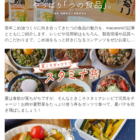
長年こめ油づくりに向き合ってきたつの食品の魅力を、macaroniの記事
とともにご紹介します。レシピや活用術はもちろん、製造現場や品質へ
のこだわりまで。こめ油をもっと好きになるコンテンツをぜひお楽しみ
ください。
夏は食欲が落ちがちですが、そんなときこそスタミナレシピで元気をチ
ャージ！お肉や夏野菜をたっぷり使う丼をガッツリ食べて、夏バテを吹
き飛ばしましょう！