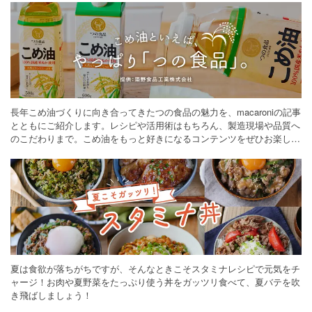
長年こめ油づくりに向き合ってきたつの食品の魅力を、macaroniの記事
とともにご紹介します。レシピや活用術はもちろん、製造現場や品質へ
のこだわりまで。こめ油をもっと好きになるコンテンツをぜひお楽しみ
ください。
夏は食欲が落ちがちですが、そんなときこそスタミナレシピで元気をチ
ャージ！お肉や夏野菜をたっぷり使う丼をガッツリ食べて、夏バテを吹
き飛ばしましょう！