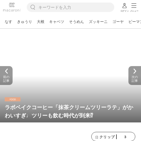
ログイン
メニュー
なす
きゅうり
大根
キャベツ
そうめん
ズッキーニ
ゴーヤ
ピーマ
前の
次の
記事
記事
ラボベイクコーヒー「抹茶クリームツリーラテ」がか
わいすぎ♩ツリーも飲む時代が到来⁉︎
3
クリップ