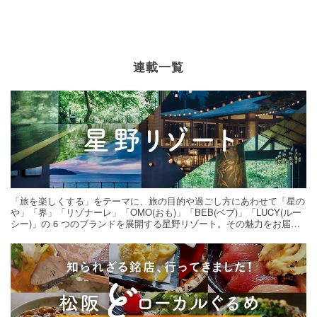
連載一覧
「旅を楽しくする」をテーマに、旅の目的や過ごし方にあわせて「星の
や」「界」「リゾナーレ」「OMO(おも)」「BEB(ベブ)」「LUCY(ルー
シー)」の 6 つのブランドを展開する星野リゾート。その魅力をお届け
する旅の連載。次の旅先探しのヒントにいかがですか？