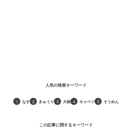
人気の検索キーワード
1
なす
2
きゅうり
3
大根
4
キャベツ
5
そうめん
この記事に関するキーワード