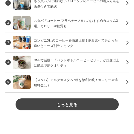
もう買い方に迷わない！ローソンのコーヒーの購入方法を
1
画像付きで解説
スタバ「コーヒー フラペチーノ®」のおすすめカスタム3
2
選。カロリーや糖質も
コンビニ3社のコーヒーを徹底比較！飲み比べて分かった
3
違いとニーズ別ランキング
SNSで話題！「ペットボトルコーヒーゼリー」が想像以上
4
に簡単で高クオリティ
【スタバ】ミルクカスタム7種を徹底比較！カロリーや追
5
加料金は？
もっと見る