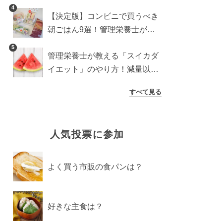
紹介
4
【決定版】コンビニで買うべき
朝ごはん9選！管理栄養士がロ
ーソン・セブン・ファミマから
5
管理栄養士が教える「スイカダ
厳選
イエット」のやり方！減量以外
の効果も必見
すべて見る
人気投票に参加
よく買う市販の食パンは？
好きな主食は？