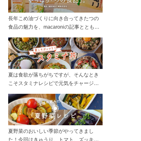
長年こめ油づくりに向き合ってきたつの
食品の魅力を、macaroniの記事とともに
ご紹介します。レシピや活用術はもちろ
ん、製造現場や品質へのこだわりまで。
こめ油をもっと好きになるコンテンツを
ぜひお楽しみください。
夏は食欲が落ちがちですが、そんなとき
こそスタミナレシピで元気をチャージ！
お肉や夏野菜をたっぷり使う丼をガッツ
リ食べて、夏バテを吹き飛ばしましょ
う！
夏野菜のおいしい季節がやってきまし
た！今回はきゅうり、トマト、ズッキー