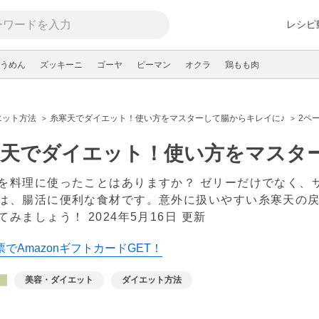
レシピ
うめん
ズッキーニ
ゴーヤ
ピーマン
オクラ
鶏もも肉
エット方法
糸寒天でダイエット！使い方をマスターして腸からキレイに♪
2ペ
寒天でダイエット！使い方をマスタ
を料理に使ったことはありますか？ ゼリーだけでなく、
は、腸活に便利な食材です。意外に扱いやすい糸寒天の
てみましょう！
2024年5月16日 更新
でAmazonギフトカードGET！
美容・ダイエット
ダイエット方法