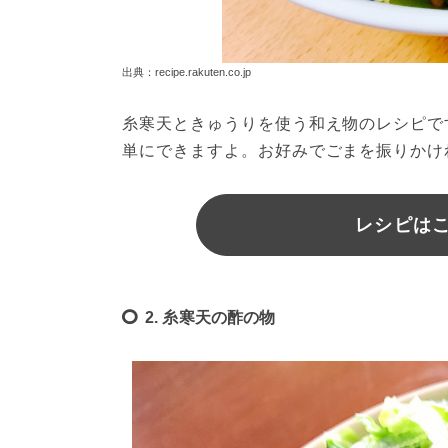
出典：recipe.rakuten.co.jp
糸寒天ときゅうりを使う和え物のレシピで
単にできますよ。お好みでごまを振りかけ
レシピは
2. 糸寒天の酢の物