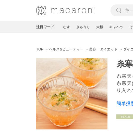
注目ワード
なす
きゅうり
大根
キャベツ
そ
TOP
ヘルス&ビューティー
美容・ダイエット
ダイ
糸
糸寒天
糸寒天
り入れ
簡単投票