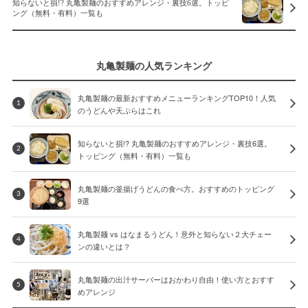
知らないと損!? 丸亀製麺のおすすめアレンジ・裏技6選。トッピ
ング（無料・有料）一覧も
丸亀製麺の人気ランキング
丸亀製麺の最新おすすめメニューランキングTOP10！人気
1
のうどんや天ぷらはこれ
知らないと損!? 丸亀製麺のおすすめアレンジ・裏技6選。
2
トッピング（無料・有料）一覧も
丸亀製麺の釜揚げうどんの食べ方。おすすめのトッピング
3
9選
丸亀製麺 vs はなまるうどん！意外と知らない２大チェー
4
ンの違いとは？
丸亀製麺の出汁サーバーはおかわり自由！使い方とおすす
5
めアレンジ