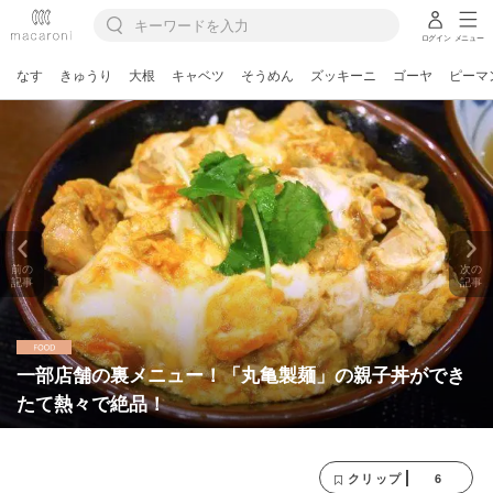
ログイン
メニュー
なす
きゅうり
大根
キャベツ
そうめん
ズッキーニ
ゴーヤ
ピーマ
前の
次の
記事
記事
一部店舗の裏メニュー！「丸亀製麺」の親子丼ができ
たて熱々で絶品！
6
クリップ