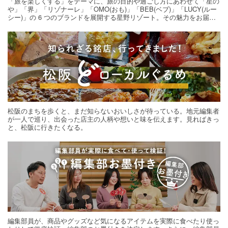
「旅を楽しくする」をテーマに、旅の目的や過ごし方にあわせて「星の
や」「界」「リゾナーレ」「OMO(おも)」「BEB(ベブ)」「LUCY(ルー
シー)」の 6 つのブランドを展開する星野リゾート。その魅力をお届け
する旅の連載。次の旅先探しのヒントにいかがですか？
松阪のまちを歩くと、まだ知らないおいしさが待っている。地元編集者
が一人で巡り、出会った店主の人柄や想いと味を伝えます。見ればきっ
と、松阪に行きたくなる。
編集部員が、商品やグッズなど気になるアイテムを実際に食べたり使っ