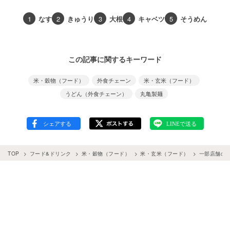
1
なす
2
きゅうり
3
大根
4
キャベツ
5
そうめん
この記事に関するキーワード
米・穀物（フード）
外食チェーン
米・玄米（フード）
うどん（外食チェーン）
丸亀製麺
TOP
フード&ドリンク
米・穀物（フード）
米・玄米（フード）
一部店舗の