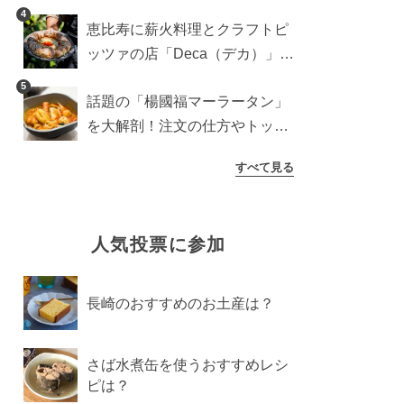
登場！サクッと香ばしい夏限定
4
恵比寿に薪火料理とクラフトピ
メニュー
ッツァの店「Deca（デカ）」が
オープン。旬素材を味わう新レ
5
話題の「楊國福マーラータン」
ストラン
を大解剖！注文の仕方やトッピ
ングなどを紹介
すべて見る
人気投票に参加
長崎のおすすめのお土産は？
さば水煮缶を使うおすすめレシ
ピは？