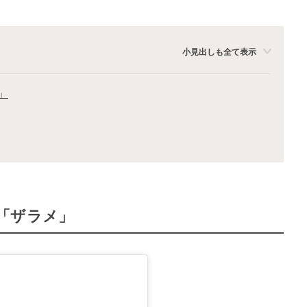
小見出しも全て表示
」
「ザラメ」