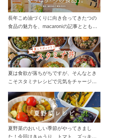
長年こめ油づくりに向き合ってきたつの
食品の魅力を、macaroniの記事とともに
ご紹介します。レシピや活用術はもちろ
ん、製造現場や品質へのこだわりまで。
こめ油をもっと好きになるコンテンツを
ぜひお楽しみください。
夏は食欲が落ちがちですが、そんなとき
こそスタミナレシピで元気をチャージ！
お肉や夏野菜をたっぷり使う丼をガッツ
リ食べて、夏バテを吹き飛ばしましょ
う！
夏野菜のおいしい季節がやってきまし
た！今回はきゅうり、トマト、ズッキー