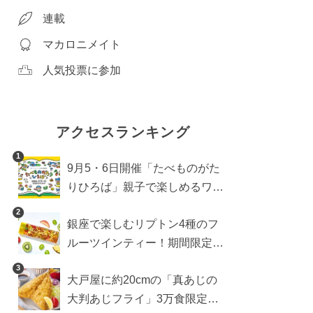
連載
マカロニメイト
人気投票に参加
アクセスランキング
1
9月5・6日開催「たべものがた
りひろば」親子で楽しめるワー
クショップや試食・キッチンカ
2
銀座で楽しむリプトン4種のフ
ーなどをご紹介
ルーツインティー！期間限定キ
ッチンカー登場
3
大戸屋に約20cmの「真あじの
大判あじフライ」3万食限定で