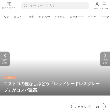
ログイン
メニュー
なす
きゅうり
大根
キャベツ
そうめん
ズッキーニ
ゴーヤ
ピーマ
前の
次の
記事
記事
コストコの種なしぶどう「レッドシードレスグレー
プ」がコスパ最高♩
21
クリップ