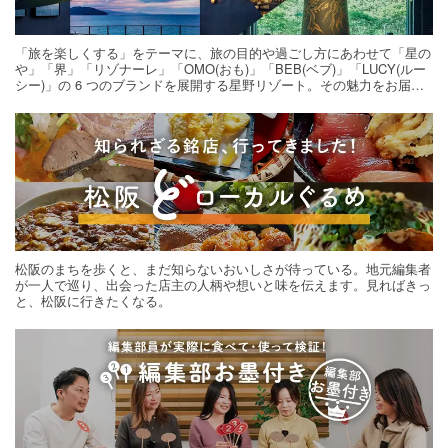
「旅を楽しくする」をテーマに、旅の目的や過ごし方にあわせて「星の
や」「界」「リゾナーレ」「OMO(おも)」「BEB(ベブ)」「LUCY(ルー
シー)」の 6 つのブランドを展開する星野リゾート。その魅力をお届け
する旅の連載。次の旅先探しのヒントにいかがですか？
松阪のまちを歩くと、まだ知らないおいしさが待っている。地元編集者
が一人で巡り、出会った店主の人柄や想いと味を伝えます。見ればきっ
と、松阪に行きたくなる。