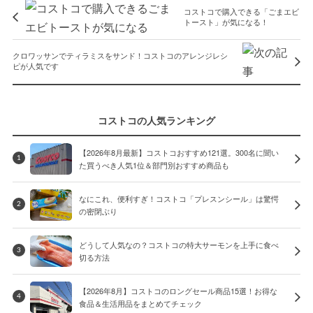
コストコで購入できる「ごまエビ
トースト」が気になる！
クロワッサンでティラミスをサンド！コストコのアレンジレシ
ピが人気です
コストコの人気ランキング
【2026年8月最新】コストコおすすめ121選。300名に聞い
1
た買うべき人気1位＆部門別おすすめ商品も
なにこれ、便利すぎ！コストコ「プレスンシール」は驚愕
2
の密閉ぶり
どうして人気なの？コストコの特大サーモンを上手に食べ
3
切る方法
【2026年8月】コストコのロングセール商品15選！お得な
4
食品＆生活用品をまとめてチェック