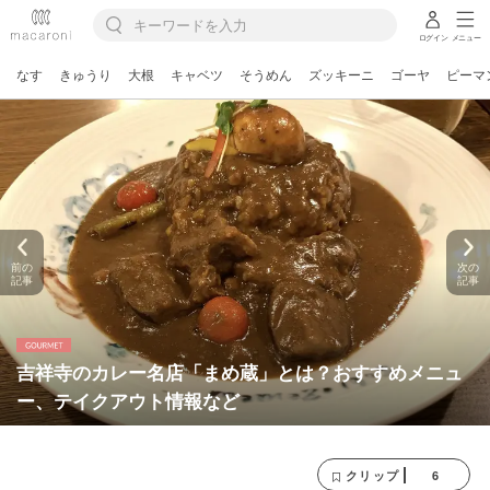
ログイン
メニュー
なす
きゅうり
大根
キャベツ
そうめん
ズッキーニ
ゴーヤ
ピーマ
前の
次の
記事
記事
吉祥寺のカレー名店「まめ蔵」とは？おすすめメニュ
ー、テイクアウト情報など
6
クリップ