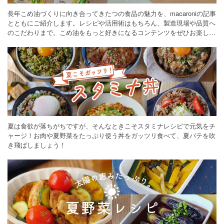
長年こめ油づくりに向き合ってきたつの食品の魅力を、macaroniの記事
とともにご紹介します。レシピや活用術はもちろん、製造現場や品質へ
のこだわりまで。こめ油をもっと好きになるコンテンツをぜひお楽しみ
ください。
夏は食欲が落ちがちですが、そんなときこそスタミナレシピで元気をチ
ャージ！お肉や夏野菜をたっぷり使う丼をガッツリ食べて、夏バテを吹
き飛ばしましょう！