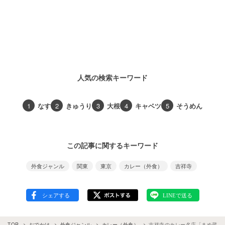
人気の検索キーワード
1
なす
2
きゅうり
3
大根
4
キャベツ
5
そうめん
この記事に関するキーワード
外食ジャンル
関東
東京
カレー（外食）
吉祥寺
TOP
おでかけ
外食ジャンル
カレー（外食）
吉祥寺のカレー名店「まめ蔵」