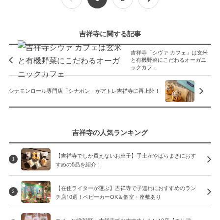
吉祥寺に関する記事
吉祥寺「シヴァ カフェ」は玄米
と有機野菜にこだわるオーガニ
ックカフェ
シナモンロール専門店「シナボン」がアトレ吉祥寺に再上陸！
吉祥寺の人気ランキング
【吉祥寺でしか買えないお菓子】手土産やばらまきにおす
1
すめの5品を紹介！
【在住ライターが選ぶ】吉祥寺で子連れにおすすめのラン
2
チ店10選！ベビーカーOK＆個室・座敷あり
スイーツ激戦区！吉祥寺でおすすめしたい10店【エリア