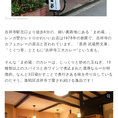
Photo by macaroni
吉祥寺駅北口より徒歩6分の、細い裏路地にある「まめ蔵」。
レンガ壁がレトロかわいいお店は1978年の創業で、吉祥寺の
カフェカレーの原点と言われています。「茶房 武蔵野文庫」
「くぐつ草」とともに“吉祥寺三大カレー”という名も。
そんな「まめ蔵」のカレーは、じっくりと炒めた玉ねぎ、10
種類以上のスパイスと赤ワインで煮込まれた濃厚なルーが特
徴的。なんと3日寝かすことで奥行きある味を作り出している
のだそう。激戦区吉祥寺で愛され続ける逸品です！