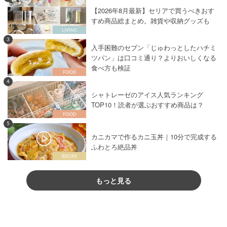
【2026年8月最新】セリアで買うべきおす
すめ商品総まとめ。雑貨や収納グッズも
3
入手困難のセブン「じゅわっとしたハチミ
ツパン」は口コミ通り？よりおいしくなる
食べ方も検証
4
シャトレーゼのアイス人気ランキング
TOP10！読者が選ぶおすすめ商品は？
5
カニカマで作るカニ玉丼｜10分で完成する
ふわとろ絶品丼
もっと見る