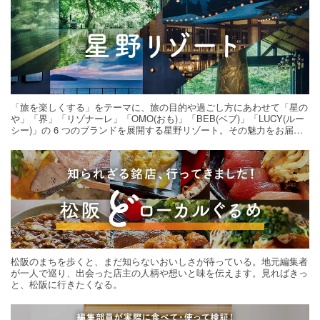
「旅を楽しくする」をテーマに、旅の目的や過ごし方にあわせて「星の
や」「界」「リゾナーレ」「OMO(おも)」「BEB(ベブ)」「LUCY(ルー
シー)」の 6 つのブランドを展開する星野リゾート。その魅力をお届け
する旅の連載。次の旅先探しのヒントにいかがですか？
松阪のまちを歩くと、まだ知らないおいしさが待っている。地元編集者
が一人で巡り、出会った店主の人柄や想いと味を伝えます。見ればきっ
と、松阪に行きたくなる。