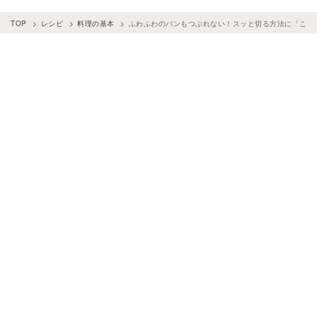
TOP
レシピ
料理の基本
ふわふわのパンもつぶれない！スッと切る方法に「こん