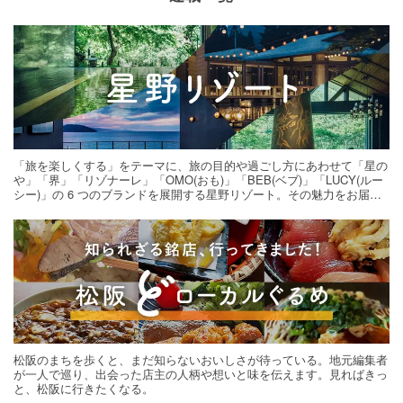
「旅を楽しくする」をテーマに、旅の目的や過ごし方にあわせて「星の
や」「界」「リゾナーレ」「OMO(おも)」「BEB(ベブ)」「LUCY(ルー
シー)」の 6 つのブランドを展開する星野リゾート。その魅力をお届け
する旅の連載。次の旅先探しのヒントにいかがですか？
松阪のまちを歩くと、まだ知らないおいしさが待っている。地元編集者
が一人で巡り、出会った店主の人柄や想いと味を伝えます。見ればきっ
と、松阪に行きたくなる。