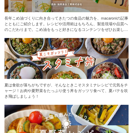
長年こめ油づくりに向き合ってきたつの食品の魅力を、macaroniの記事
とともにご紹介します。レシピや活用術はもちろん、製造現場や品質へ
のこだわりまで。こめ油をもっと好きになるコンテンツをぜひお楽しみ
ください。
夏は食欲が落ちがちですが、そんなときこそスタミナレシピで元気をチ
ャージ！お肉や夏野菜をたっぷり使う丼をガッツリ食べて、夏バテを吹
き飛ばしましょう！