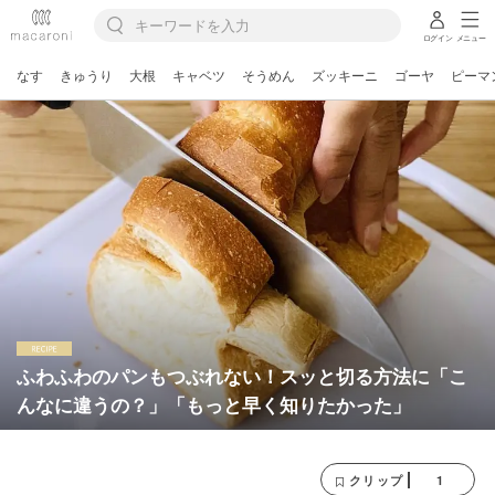
ログイン
メニュー
なす
きゅうり
大根
キャベツ
そうめん
ズッキーニ
ゴーヤ
ピーマ
ふわふわのパンもつぶれない！スッと切る方法に「こ
んなに違うの？」「もっと早く知りたかった」
1
クリップ