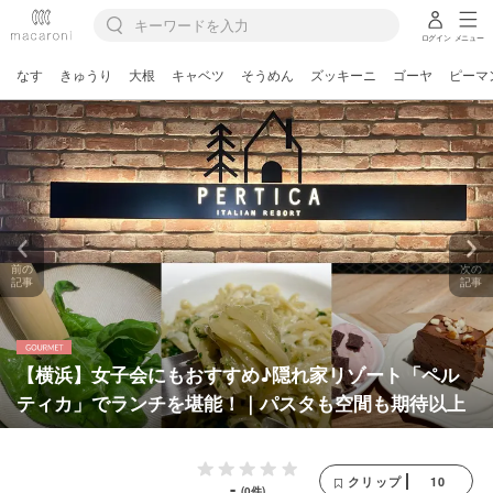
ログイン
メニュー
なす
きゅうり
大根
キャベツ
そうめん
ズッキーニ
ゴーヤ
ピーマ
前の
次の
記事
記事
【横浜】女子会にもおすすめ♪隠れ家リゾート「ペル
ティカ」でランチを堪能！｜パスタも空間も期待以上
10
クリップ
-
(0件)