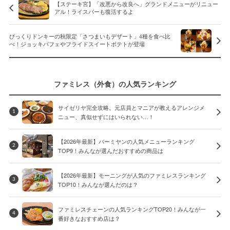
【ステーキ宮】「改悪から改良へ」グランドメニューがリニュー
アル！ライスバーも復活するよ
びっくりドンキーの秋限定「さつまいもデザート」4種を食べ比
べ！ジョッキパフェやフライドスイートポテトが登場
ファミレス（外食）の人気ランキング
サイゼリヤ完全攻略。元店員とマニアが教えるアレンジメ
1
ニュー、真似せずにはいられない…！
【2026年最新】バーミヤンの人気メニューランキング
2
TOP9！みんなが選んだおすすめの商品は
【2026年最新】モーニングが人気のファミレスランキング
3
TOP10！みんなが選んだのは？
ファミレスチェーンの人気ランキングTOP20！みんなが一
4
番好きなおすすめ店は？