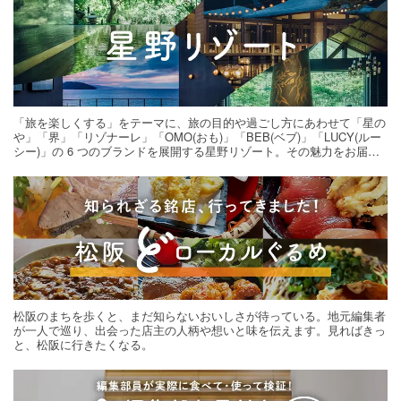
「旅を楽しくする」をテーマに、旅の目的や過ごし方にあわせて「星の
や」「界」「リゾナーレ」「OMO(おも)」「BEB(ベブ)」「LUCY(ルー
シー)」の 6 つのブランドを展開する星野リゾート。その魅力をお届け
する旅の連載。次の旅先探しのヒントにいかがですか？
松阪のまちを歩くと、まだ知らないおいしさが待っている。地元編集者
が一人で巡り、出会った店主の人柄や想いと味を伝えます。見ればきっ
と、松阪に行きたくなる。