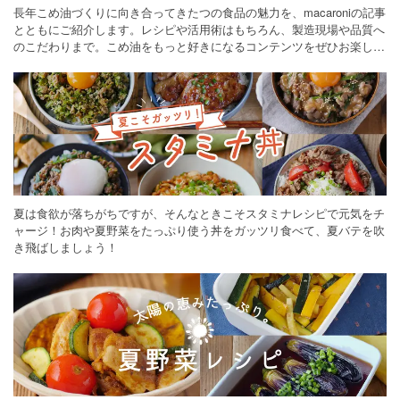
長年こめ油づくりに向き合ってきたつの食品の魅力を、macaroniの記事
とともにご紹介します。レシピや活用術はもちろん、製造現場や品質へ
のこだわりまで。こめ油をもっと好きになるコンテンツをぜひお楽しみ
ください。
夏は食欲が落ちがちですが、そんなときこそスタミナレシピで元気をチ
ャージ！お肉や夏野菜をたっぷり使う丼をガッツリ食べて、夏バテを吹
き飛ばしましょう！