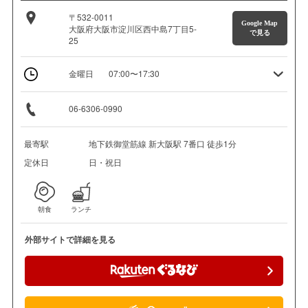
〒532-0011
Google Map
大阪府大阪市淀川区西中島7丁目5-
で見る
25
金曜日
07:00〜17:30
06-6306-0990
最寄駅
地下鉄御堂筋線 新大阪駅 7番口 徒歩1分
定休日
日・祝日
朝食
ランチ
外部サイトで詳細を見る