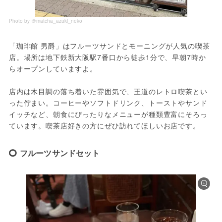
Photo by ＠matcha_azuki_neko
「珈琲館 男爵」はフルーツサンドとモーニングが人気の喫茶
店。場所は地下鉄新大阪駅7番口から徒歩1分で、早朝7時か
らオープンしていますよ。
店内は木目調の落ち着いた雰囲気で、王道のレトロ喫茶とい
った佇まい。コーヒーやソフトドリンク、トーストやサンド
イッチなど、朝食にぴったりなメニューが種類豊富にそろっ
ています。喫茶店好きの方にぜひ訪れてほしいお店です。
フルーツサンドセット