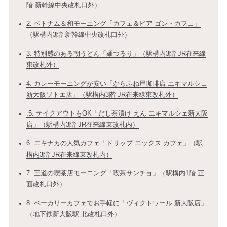
階 新幹線中央改札口外）
2. ベトナム＆和モーニング「カフェ＆ビア ゴン・カフェ」
（駅構内3階 新幹線中央改札口外）
3. 特別感のある朝うどん「麺つるり」（駅構内3階 JR在来線
東改札外）
4. カレーモーニングが安い「からふね屋珈琲店 エキマルシェ
新大阪ソトエ店」（駅構内3階 JR在来線東改札外）
.5. テイクアウトもOK「だし茶漬け えん エキマルシェ新大阪
店」（駅構内3階 JR在来線東改札内）
6. エキナカの人気カフェ「ドリップ エックス カフェ」（駅
構内3階 JR在来線東改札内）
7. 王道の喫茶店モーニング「喫茶サンチョ」（駅構内1階 正
面改札口外）
8. ベーカリーカフェでお手軽に「ヴィクトワール 新大阪店」
（地下鉄新大阪駅 北改札口外）