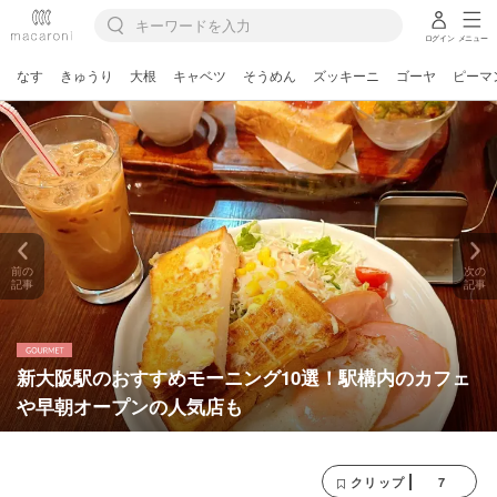
ログイン
メニュー
なす
きゅうり
大根
キャベツ
そうめん
ズッキーニ
ゴーヤ
ピーマ
前の
次の
記事
記事
新大阪駅のおすすめモーニング10選！駅構内のカフェ
や早朝オープンの人気店も
7
クリップ