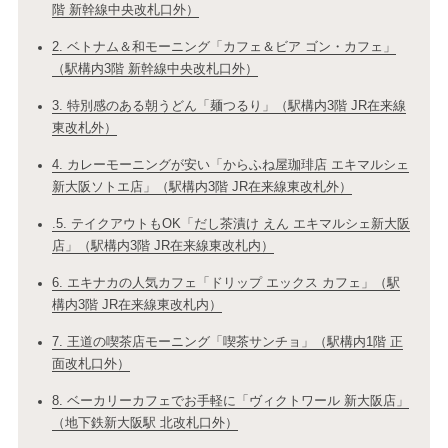
階 新幹線中央改札口外）
2. ベトナム＆和モーニング「カフェ＆ビア ゴン・カフェ」
（駅構内3階 新幹線中央改札口外）
3. 特別感のある朝うどん「麺つるり」（駅構内3階 JR在来線
東改札外）
4. カレーモーニングが安い「からふね屋珈琲店 エキマルシェ
新大阪ソトエ店」（駅構内3階 JR在来線東改札外）
.5. テイクアウトもOK「だし茶漬け えん エキマルシェ新大阪
店」（駅構内3階 JR在来線東改札内）
6. エキナカの人気カフェ「ドリップ エックス カフェ」（駅
構内3階 JR在来線東改札内）
7. 王道の喫茶店モーニング「喫茶サンチョ」（駅構内1階 正
面改札口外）
8. ベーカリーカフェでお手軽に「ヴィクトワール 新大阪店」
（地下鉄新大阪駅 北改札口外）