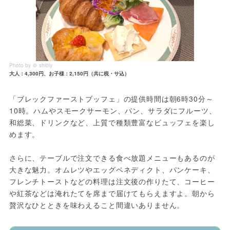
Photo by ＠ shi0ly
大人：4,300円、お子様：2,150円（共に税・サ込）
「ブレックファーストブッフェ」の提供時間は朝6時30分～
10時。ハムやスモークサーモン、パン、サラダにフルーツ、
和総菜、ドリンクなど、上質で種類豊富なビュッフェを楽し
めます。
さらに、テーブルで注文できる食べ放題メニューもあるのが
大きな魅力。オムレツやエッグベネディクト、パンケーキ、
フレンチトーストなどの料理は注文後の作りたて、コーヒー
や紅茶などは淹れたてを席まで届けてもらえますよ。朝から
贅沢なひとときを味わえること間違いありません。