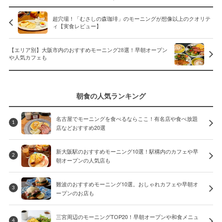
超穴場！「むさしの森珈琲」のモーニングが想像以上のクオリテ
ィ【実食レビュー】
【エリア別】大阪市内のおすすめモーニング28選！早朝オープン
や人気カフェも
朝食の人気ランキング
名古屋でモーニングを食べるならここ！有名店や食べ放題
1
店などおすすめ20選
新大阪駅のおすすめモーニング10選！駅構内のカフェや早
2
朝オープンの人気店も
難波のおすすめモーニング10選。おしゃれカフェや早朝オ
3
ープンのお店も
三宮周辺のモーニングTOP20！早朝オープンや和食メニュ
4