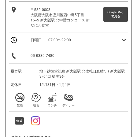
〒532-0003
Google Map
大阪府大阪市淀川区西中島5丁目
で見る
15−5 新大阪駅 北中階コンコース 新
なにわ食堂
日曜日
07:00〜22:00
06-6335-7480
最寄駅
地下鉄御堂筋線 新大阪駅 北改札口直結/JR 新大阪駅
3F北口 徒歩3分
定休日
12月31日・1月1日
禁煙
朝食
ランチ
ディナー