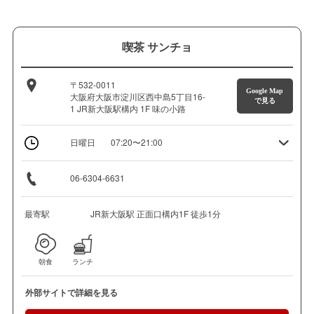
喫茶 サンチョ
〒532-0011
Google Map
大阪府大阪市淀川区西中島5丁目16-
で見る
1 JR新大阪駅構内 1F 味の小路
日曜日
07:20〜21:00
06-6304-6631
最寄駅
JR新大阪駅 正面口構内1F 徒歩1分
朝食
ランチ
外部サイトで詳細を見る