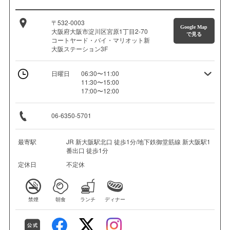
〒532-0003
Google Map
大阪府大阪市淀川区宮原1丁目2-70
で見る
コートヤード・バイ・マリオット新
大阪ステーション3F
日曜日
06:30〜11:00
11:30〜15:00
17:00〜12:00
06-6350-5701
最寄駅
JR 新大阪駅北口 徒歩1分/地下鉄御堂筋線 新大阪駅1
番出口 徒歩1分
定休日
不定休
禁煙
朝食
ランチ
ディナー