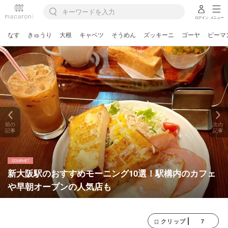
ログイン
メニュー
なす
きゅうり
大根
キャベツ
そうめん
ズッキーニ
ゴーヤ
ピーマ
前の
次の
記事
記事
新大阪駅のおすすめモーニング10選！駅構内のカフェ
や早朝オープンの人気店も
7
クリップ