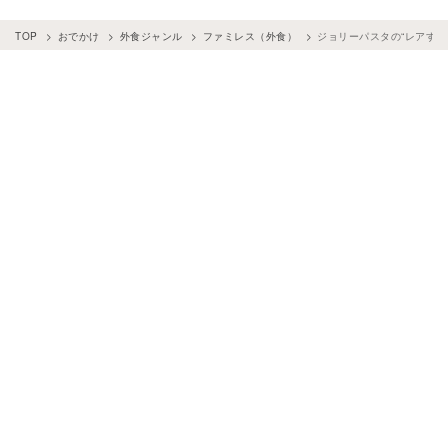
TOP
おでかけ
外食ジャンル
ファミレス（外食）
ジョリーパスタの“レアすぎ