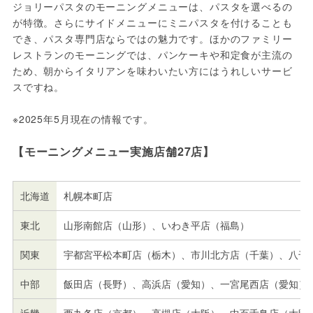
ジョリーパスタのモーニングメニューは、パスタを選べるの
が特徴。さらにサイドメニューにミニパスタを付けることも
でき、パスタ専門店ならではの魅力です。ほかのファミリー
レストランのモーニングでは、パンケーキや和定食が主流の
ため、朝からイタリアンを味わいたい方にはうれしいサービ
スですね。
※2025年5月現在の情報です。
【モーニングメニュー実施店舗27店】
北海道
札幌本町店
東北
山形南館店（山形）、いわき平店（福島）
関東
宇都宮平松本町店（栃木）、市川北方店（千葉）、八千
中部
飯田店（長野）、高浜店（愛知）、一宮尾西店（愛知）
近畿
西九条店（京都）、高槻店（大阪）、中百舌鳥店（大阪