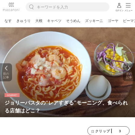
ログイン
メニュー
なす
きゅうり
大根
キャベツ
そうめん
ズッキーニ
ゴーヤ
ピーマ
前の
次の
記事
記事
ジョリーパスタの“レアすぎる”モーニング、食べられ
る店舗はどこ？
3
クリップ