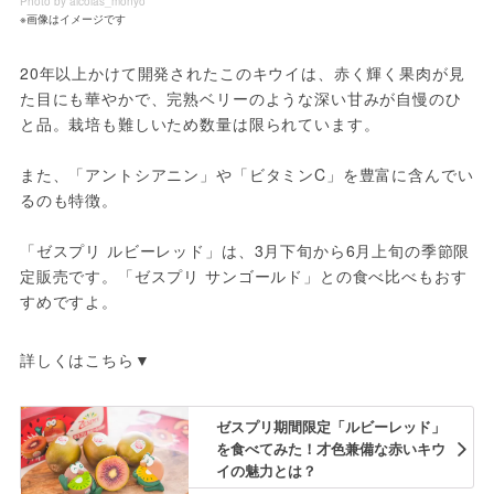
Photo by aicolas_monyo
※画像はイメージです
20年以上かけて開発されたこのキウイは、赤く輝く果肉が見
た目にも華やかで、完熟ベリーのような深い甘みが自慢のひ
と品。栽培も難しいため数量は限られています。
また、「アントシアニン」や「ビタミンC」を豊富に含んでい
るのも特徴。
「ゼスプリ ルビーレッド」は、3月下旬から6月上旬の季節限
定販売です。「ゼスプリ サンゴールド」との食べ比べもおす
すめですよ。
詳しくはこちら▼
ゼスプリ期間限定「ルビーレッド」
を食べてみた！才色兼備な赤いキウ
イの魅力とは？