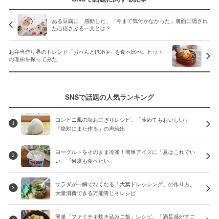
ある豆腐に「感動した」「今まで気付かなかった」裏面に隠され
た心揺さぶる一文とは？
お弁当作り界のトレンド「おべんとPON®」を食べ比べ。ヒット
の理由を探ってみた
SNSで話題の人気ランキング
コンビニ風の塩おにぎりレシピ。「冷めてもおいしい」
1
「絶対にまた作る」の声続出
ヨーグルトをそのまま冷凍！簡単アイスに「夏はこれでい
2
い」「何度も食べたい」
サラダが一瞬でなくなる「大葉ドレッシング」の作り方。
3
大量消費できる万能青じそレシピ
簡単「ファミチキ炊き込みご飯」レシピ。「満足感がすご