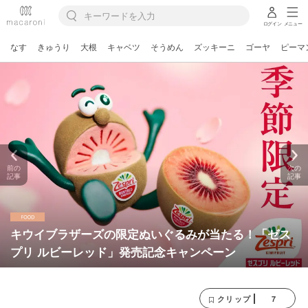
ログイン
メニュー
なす
きゅうり
大根
キャベツ
そうめん
ズッキーニ
ゴーヤ
ピーマ
前の
次の
記事
記事
キウイブラザーズの限定ぬいぐるみが当たる！「ゼス
プリ ルビーレッド」発売記念キャンペーン
7
クリップ