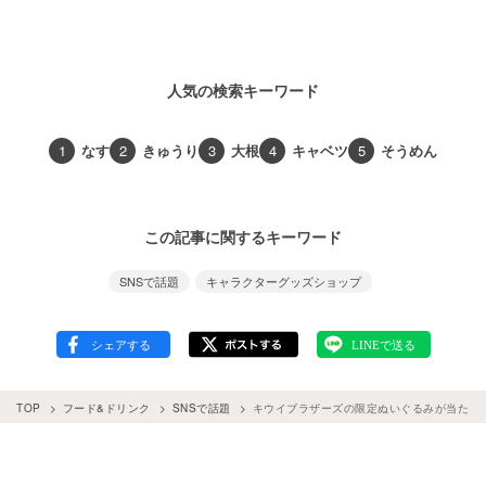
人気の検索キーワード
1
なす
2
きゅうり
3
大根
4
キャベツ
5
そうめん
この記事に関するキーワード
SNSで話題
キャラクターグッズショップ
TOP
フード&ドリンク
SNSで話題
キウイブラザーズの限定ぬいぐるみが当たる