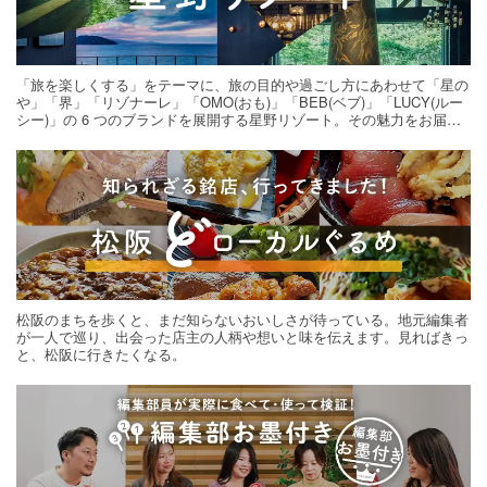
「旅を楽しくする」をテーマに、旅の目的や過ごし方にあわせて「星の
や」「界」「リゾナーレ」「OMO(おも)」「BEB(ベブ)」「LUCY(ルー
シー)」の 6 つのブランドを展開する星野リゾート。その魅力をお届け
する旅の連載。次の旅先探しのヒントにいかがですか？
松阪のまちを歩くと、まだ知らないおいしさが待っている。地元編集者
が一人で巡り、出会った店主の人柄や想いと味を伝えます。見ればきっ
と、松阪に行きたくなる。