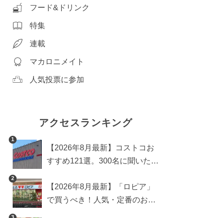
フード&ドリンク
特集
連載
マカロニメイト
人気投票に参加
アクセスランキング
1
【2026年8月最新】コストコお
すすめ121選。300名に聞いた買
うべき人気1位＆部門別おすす
2
【2026年8月最新】「ロピア」
め商品も
で買うべき！人気・定番のおす
すめ商品総まとめ
3