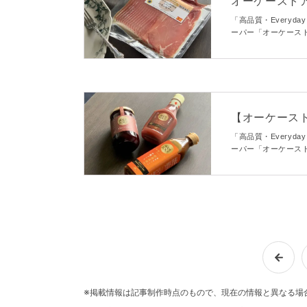
オーケースト
ろける口溶け
「高品質・Everyd
ーパー「オーケース
実しているんです！
の味わいやアレンジ
【オーケース
すごい！低価
「高品質・Everyd
ーパー「オーケース
ょうか？本記事では
100！」シリーズを
※掲載情報は記事制作時点のもので、現在の情報と異なる場