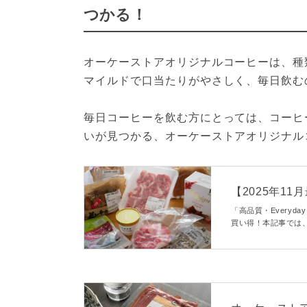
つかる！
オーケーストアオリジナルコーヒーは、種
マイルドで口当たりがやさしく、毎日飲む
毎日コーヒーを飲む方にとっては、コーヒ
いが見つかる、オーケーストアオリジナル
【2025年1
コスパ最強商
「高品質・Everyd
買い得！本記事では
菓子や惣菜、パン、
なのでしょうか？