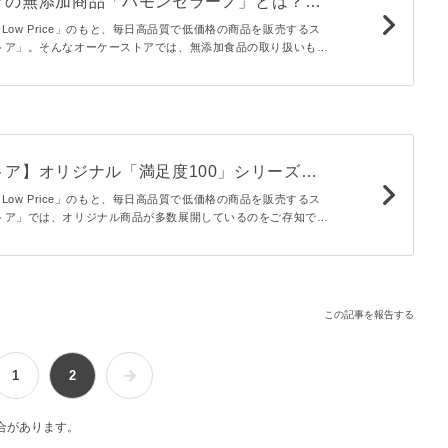
アの無添加商品「ハモンセラーノ」とは？と
に感動
ay Low Price」のもと、毎日高品質で低価格の商品を販売するス
トア」。そんなオーケーストアでは、無添加食品の取り扱いも充
本記事では、なかでも人気の高い「ハモンセラーノ スライス」
をレビューします。
トア】オリジナル「満足度100」シリーズが
格・高クオリティで大満足
ay Low Price」のもと、毎日高品質で低価格の商品を販売するス
トア」では、オリジナル商品が多数展開しているのをご存知でし
、低価格で高クオリティなオーケーオリジナル商品から「満足度
レビューします。
この記事を報告する
1
2
合があります。