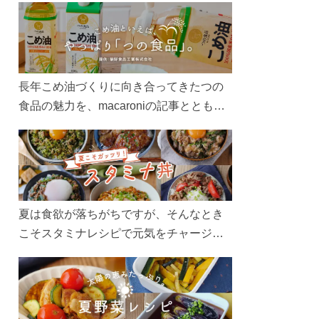
長年こめ油づくりに向き合ってきたつの
食品の魅力を、macaroniの記事とともに
ご紹介します。レシピや活用術はもちろ
ん、製造現場や品質へのこだわりまで。
こめ油をもっと好きになるコンテンツを
ぜひお楽しみください。
夏は食欲が落ちがちですが、そんなとき
こそスタミナレシピで元気をチャージ！
お肉や夏野菜をたっぷり使う丼をガッツ
リ食べて、夏バテを吹き飛ばしましょ
う！