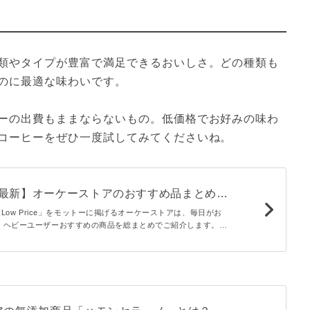
類やタイプが豊富で満足できるおいしさ。どの種類も
のに最適な味わいです。
ーの出費もままならないもの。低価格でお好みの味わ
コーヒーをぜひ一度試してみてくださいね。
1月最新】オーケーストアのおすすめ品まとめ。
品がずらり
ay Low Price」をモットーに掲げるオーケーストアは、毎日がお
、ヘビーユーザーおすすめの商品を総まとめでご紹介します。お
調味料などジャンル別にお届け。本当に買うべき商品は一体どれ