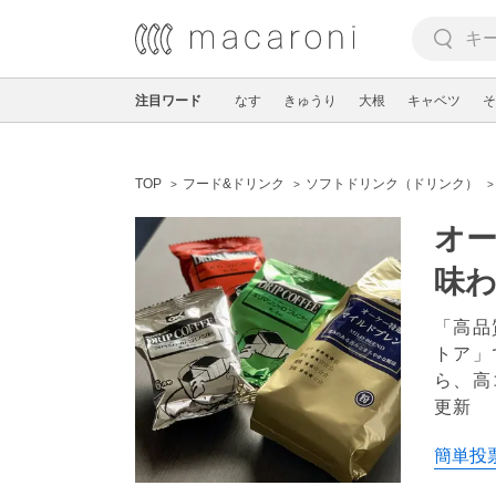
注目ワード
なす
きゅうり
大根
キャベツ
そ
TOP
フード&ドリンク
ソフトドリンク（ドリンク）
オー
味
「高品
トア」
ら、高
更新
簡単投票