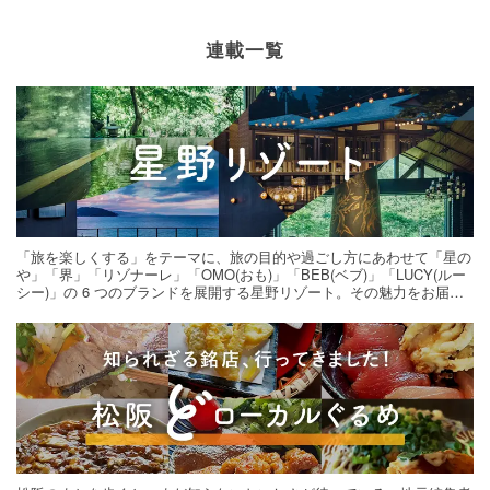
連載一覧
「旅を楽しくする」をテーマに、旅の目的や過ごし方にあわせて「星の
や」「界」「リゾナーレ」「OMO(おも)」「BEB(ベブ)」「LUCY(ルー
シー)」の 6 つのブランドを展開する星野リゾート。その魅力をお届け
する旅の連載。次の旅先探しのヒントにいかがですか？