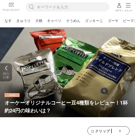
ログイン
メニュー
なす
きゅうり
大根
キャベツ
そうめん
ズッキーニ
ゴーヤ
ピーマ
前の
次の
記事
記事
オーケーオリジナルコーヒー豆4種類をレビュー！1杯
約24円の味わいは？
1
クリップ