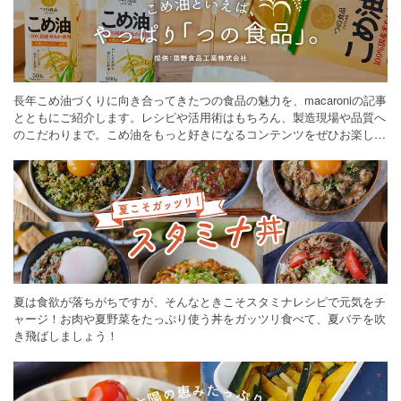
長年こめ油づくりに向き合ってきたつの食品の魅力を、macaroniの記事
とともにご紹介します。レシピや活用術はもちろん、製造現場や品質へ
のこだわりまで。こめ油をもっと好きになるコンテンツをぜひお楽しみ
ください。
夏は食欲が落ちがちですが、そんなときこそスタミナレシピで元気をチ
ャージ！お肉や夏野菜をたっぷり使う丼をガッツリ食べて、夏バテを吹
き飛ばしましょう！