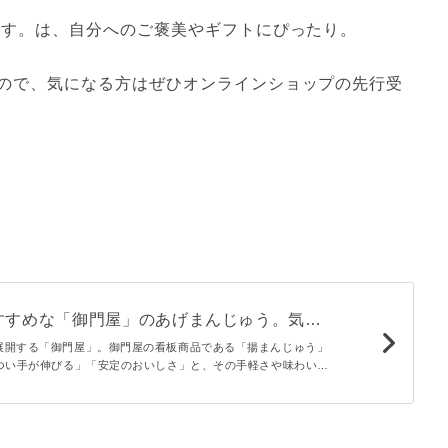
です。は、自分へのご褒美やギフトにぴったり。
ので、気になる方はぜひオンラインショップの先行受
すすめな「御門屋」のあげまんじゅう。気に
？
展開する「御門屋」。御門屋の看板商品である「揚まんじゅう」
いつい手が伸びる」「安定のおいしさ」と、その手軽さや味わいか
商品です。この記事では御門屋の揚まんじゅう2種の味わいや特