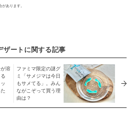
合があります。
デザートに関する記事
身が溶
ファミマ限定の謎グ
るる
ミ「サメジマは今日
カッ
もサメてる」。みん
みた
ながこぞって買う理
由は？