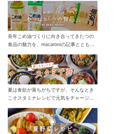
長年こめ油づくりに向き合ってきたつの
食品の魅力を、macaroniの記事とともに
ご紹介します。レシピや活用術はもちろ
ん、製造現場や品質へのこだわりまで。
こめ油をもっと好きになるコンテンツを
ぜひお楽しみください。
夏は食欲が落ちがちですが、そんなとき
こそスタミナレシピで元気をチャージ！
お肉や夏野菜をたっぷり使う丼をガッツ
リ食べて、夏バテを吹き飛ばしましょ
う！