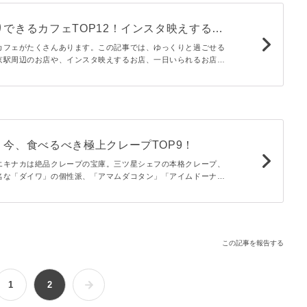
できるカフェTOP12！インスタ映えするお
も紹介
カフェがたくさんあります。この記事では、ゆっくりと過ごせる
京駅周辺のお店や、インスタ映えするお店、一日いられるお店や
室などシーンに合わせたカフェを厳選しています。
今、食べるべき極上クレープTOP9！
エキナカは絶品クレープの宝庫。三ツ星シェフの本格クレープ、
名な「ダイワ」の個性派、「アマムダコタン」「アイムドーナ
土産系など、八重洲ミッドタウンや丸ビル、グランスタや八重洲
紹介！
この記事を報告する
1
2