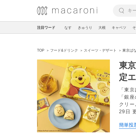
注目ワード
なす
きゅうり
大根
キャベツ
そ
TOP
フード&ドリンク
スイーツ・デザート
東京ば
東
定
「東京
「銀座
クリー
29日 
簡単投票