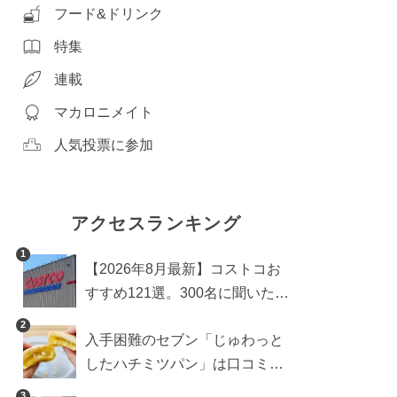
フード&ドリンク
特集
連載
マカロニメイト
人気投票に参加
アクセスランキング
1
【2026年8月最新】コストコお
すすめ121選。300名に聞いた買
うべき人気1位＆部門別おすす
2
入手困難のセブン「じゅわっと
め商品も
したハチミツパン」は口コミ通
り？よりおいしくなる食べ方も
3