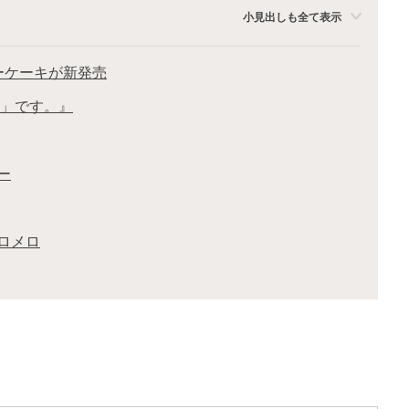
小見出しも全て表示
ーケーキが新発売
キ」です。』
ー
ロメロ