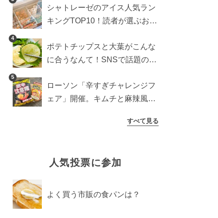
シャトレーゼのアイス人気ラン
検証
キングTOP10！読者が選ぶおす
すめ商品は？
4
ポテトチップスと大葉がこんな
に合うなんて！SNSで話題の食
べ方に手が止まらなくなった
5
ローソン「辛すぎチャレンジフ
ェア」開催。キムチと麻辣風の
激辛注意な2品を食べ比べ
すべて見る
人気投票に参加
よく買う市販の食パンは？