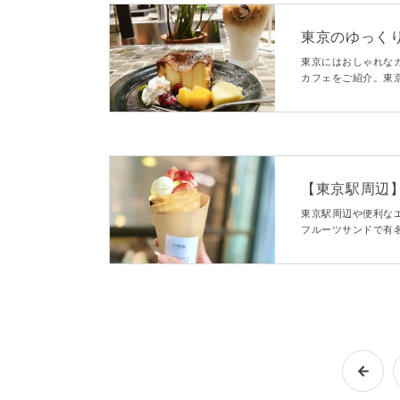
東京のゆっくり
しゃれなお店
東京にはおしゃれな
カフェをご紹介。東
ひとりや女子会、個
【東京駅周辺】
東京駅周辺や便利な
フルーツサンドで有
ツ？」の仕掛け人の
地下街の人気店をご