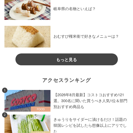
岐阜県の名物といえば？
おむすび権米衛で好きなメニューは？
もっと見る
アクセスランキング
1
【2026年8月最新】コストコおすすめ121
選。300名に聞いた買うべき人気1位＆部門
別おすすめ商品も
2
きゅうりをサイダーに漬けるだけ！話題の
韓国レシピを試したら想像以上にアリでし
た