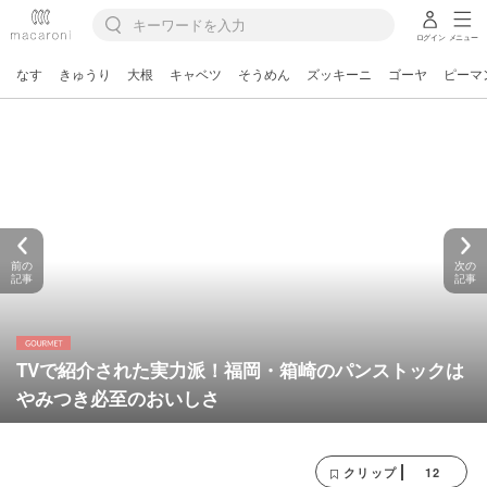
ログイン
メニュー
なす
きゅうり
大根
キャベツ
そうめん
ズッキーニ
ゴーヤ
ピーマ
前の
次の
記事
記事
TVで紹介された実力派！福岡・箱崎のパンストックは
やみつき必至のおいしさ
12
クリップ