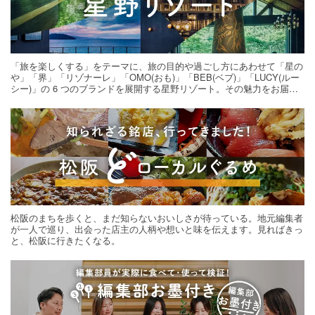
「旅を楽しくする」をテーマに、旅の目的や過ごし方にあわせて「星の
や」「界」「リゾナーレ」「OMO(おも)」「BEB(ベブ)」「LUCY(ルー
シー)」の 6 つのブランドを展開する星野リゾート。その魅力をお届け
する旅の連載。次の旅先探しのヒントにいかがですか？
松阪のまちを歩くと、まだ知らないおいしさが待っている。地元編集者
が一人で巡り、出会った店主の人柄や想いと味を伝えます。見ればきっ
と、松阪に行きたくなる。