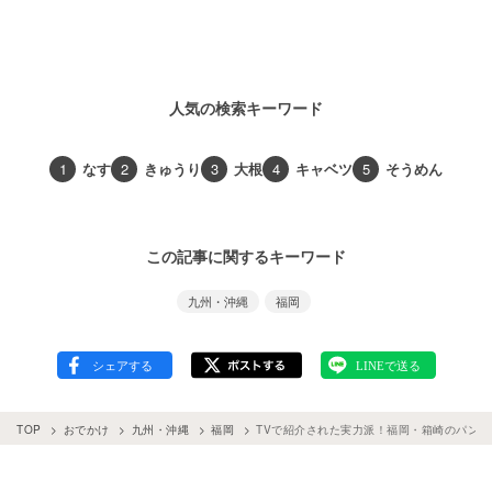
人気の検索キーワード
1
なす
2
きゅうり
3
大根
4
キャベツ
5
そうめん
この記事に関するキーワード
九州・沖縄
福岡
TOP
おでかけ
九州・沖縄
福岡
TVで紹介された実力派！福岡・箱崎のパン