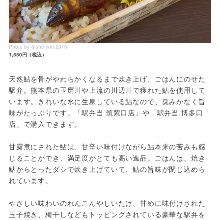
Photo by ＠shefiroth2016
1,550円（税込）
天然鮎を骨がやわらかくなるまで炊き上げ、ごはんにのせた
駅弁。熊本県の玉磨川や上流の川辺川で獲れた鮎を使用して
います。きれいな水に生息している鮎なので、臭みがなく旨
味がたっぷりです。「駅弁当 筑紫口店」や「駅弁当 博多口
店」で購入できます。
甘露煮にされた鮎は、甘辛い味付けながら鮎本来の苦みも感
じることができ、満足度がとても高い逸品。ごはんは、焼き
鮎からとったダシで炊き上げていて、鮎の旨味が閉じ込めら
れています。
やさしい味わいのれんこんやしいたけ、甘めに味付けされた
玉子焼き、梅干しなどもトッピングされている豪華な駅弁を