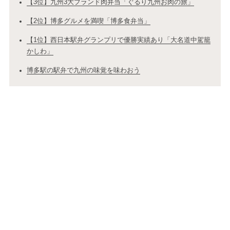
【3位】九州3大ブランド肉弁当「ぐるり九州お肉の旅」
【2位】博多グルメを満喫「博多食弁当」
【1位】西日本駅弁グランプリで優勝実績あり「大名道中駕籠
かしわ」
博多駅の駅弁で九州の味覚を味わおう