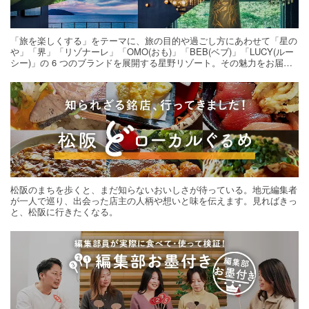
「旅を楽しくする」をテーマに、旅の目的や過ごし方にあわせて「星の
や」「界」「リゾナーレ」「OMO(おも)」「BEB(ベブ)」「LUCY(ルー
シー)」の 6 つのブランドを展開する星野リゾート。その魅力をお届け
する旅の連載。次の旅先探しのヒントにいかがですか？
松阪のまちを歩くと、まだ知らないおいしさが待っている。地元編集者
が一人で巡り、出会った店主の人柄や想いと味を伝えます。見ればきっ
と、松阪に行きたくなる。