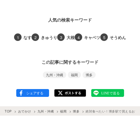
人気の検索キーワード
1
なす
2
きゅうり
3
大根
4
キャベツ
5
そうめん
この記事に関するキーワード
九州・沖縄
福岡
博多
TOP
おでかけ
九州・沖縄
福岡
博多
絶対食べたい！博多駅で買えるおすす