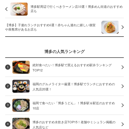
博多駅周辺で行くべきラーメン店10選！博多めん街道のおすすめ
店も
【博多】子連れランチおすすめ6選！赤ちゃん連れに嬉しい個室
や座敷席があるお店も
博多の人気ランキング
絶対食べたい！博多駅で買えるおすすめ駅弁ランキング
1
TOP12
福岡のグルメライター厳選！博多駅でランチにおすすめの
2
人気店20選！
福岡で食べたい「博多うどん」！博多駅＆駅近のおすすめ
3
10店
博多のおすすめ水炊き店TOP15！老舗やミシュラン掲載の
4
人気店など