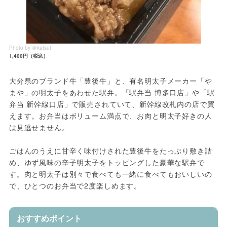
Photo by ＠katsut
1,400円（税込）
大分県のブランド牛「豊後牛」と、有名明太子メーカー「や
まや」の明太子をあわせた駅弁。「駅弁当 博多口店」や「駅
弁当 新幹線口店」で販売されていて、新幹線改札内の店で買
えます。お弁当はボリューム満点で、お肉と明太子好きの人
は見逃せません。
ごはんのうえに甘辛く味付けされた豊後牛をたっぷり敷き詰
め、ゆず風味の辛子明太子をトッピングした豪華な駅弁で
す。肉と明太子は別々で食べても一緒に食べてもおいしいの
で、ひとつのお弁当で2度楽しめます。
おすすめポイント