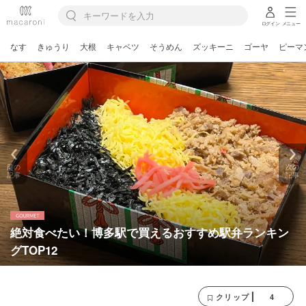
ログイン
メニュー
なす
きゅうり
大根
キャベツ
そうめん
ズッキーニ
ゴーヤ
ピーマ
前の
次の
記事
記事
絶対食べたい！博多駅で買えるおすすめ駅弁ランキン
グTOP12
4
クリップ