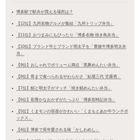
博多駅で駅弁が買える場所は？
【12位】九州名物グルメが集結「九州トリップ弁当」
【11位】おつまみにもぴったり「博多名物 焼き鳥弁当」
【10位】ブランド牛とブランド明太子を「豊後牛博多明太弁
当」
【9位】おしゃれでボリューム満点「黒豚めんたい弁当」
【8位】骨まで食べられるやわらかさ「鮎屋三代 甘露煮」
【7位】鯖と明太子がマッチ「焼き鯖めんたい弁当」
【6位】彩豊かなおかずがたっぷり「博多彩時記弁当」
【5位】くまモンの容器がかわいい「くまもとあか牛ランチボ
ックス」
【4位】博多で長年愛される味「かしわめし」