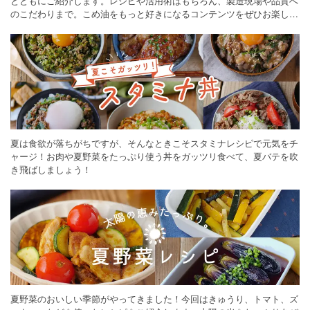
とともにご紹介します。レシピや活用術はもちろん、製造現場や品質へ
のこだわりまで。こめ油をもっと好きになるコンテンツをぜひお楽しみ
ください。
夏は食欲が落ちがちですが、そんなときこそスタミナレシピで元気をチ
ャージ！お肉や夏野菜をたっぷり使う丼をガッツリ食べて、夏バテを吹
き飛ばしましょう！
夏野菜のおいしい季節がやってきました！今回はきゅうり、トマト、ズ