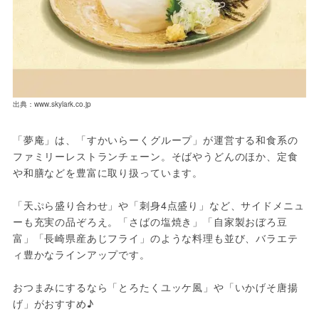
出典：www.skylark.co.jp
「夢庵」は、「すかいらーくグループ」が運営する和食系の
ファミリーレストランチェーン。そばやうどんのほか、定食
や和膳などを豊富に取り扱っています。
「天ぷら盛り合わせ」や「刺身4点盛り」など、サイドメニュ
ーも充実の品ぞろえ。「さばの塩焼き」「自家製おぼろ豆
富」「長崎県産あじフライ」のような料理も並び、バラエテ
ィ豊かなラインアップです。
おつまみにするなら「とろたくユッケ風」や「いかげそ唐揚
げ」がおすすめ♪