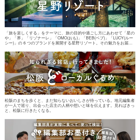
「旅を楽しくする」をテーマに、旅の目的や過ごし方にあわせて「星の
や」「界」「リゾナーレ」「OMO(おも)」「BEB(ベブ)」「LUCY(ルー
シー)」の 6 つのブランドを展開する星野リゾート。その魅力をお届け
する旅の連載。次の旅先探しのヒントにいかがですか？
松阪のまちを歩くと、まだ知らないおいしさが待っている。地元編集者
が一人で巡り、出会った店主の人柄や想いと味を伝えます。見ればきっ
と、松阪に行きたくなる。