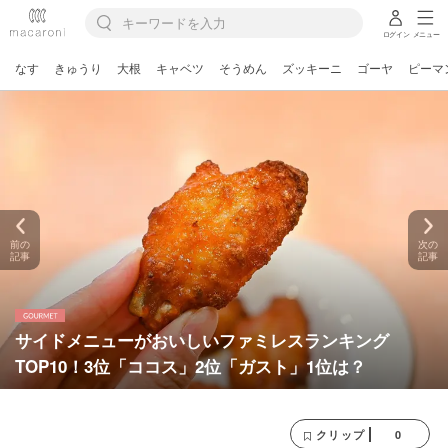
ログイン
メニュー
なす
きゅうり
大根
キャベツ
そうめん
ズッキーニ
ゴーヤ
ピーマ
前の
次の
記事
記事
サイドメニューがおいしいファミレスランキング
TOP10！3位「ココス」2位「ガスト」1位は？
0
クリップ