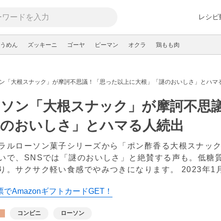
レシピ
うめん
ズッキーニ
ゴーヤ
ピーマン
オクラ
鶏もも肉
ン「大根スナック」が摩訶不思議！「思った以上に大根」「謎のおいしさ」とハマ
ーソン「大根スナック」が摩訶不思
謎のおいしさ」とハマる人続出
ラルローソン菓子シリーズから「ポン酢香る大根スナッ
いで、SNSでは「謎のおいしさ」と絶賛する声も。低糖
り。サクサク軽い食感でやみつきになります。
2023年1
でAmazonギフトカードGET！
コンビニ
ローソン