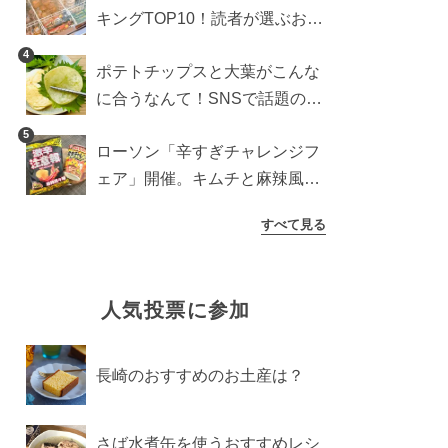
キングTOP10！読者が選ぶおす
すめ商品は？
4
ポテトチップスと大葉がこんな
に合うなんて！SNSで話題の食
べ方に手が止まらなくなった
5
ローソン「辛すぎチャレンジフ
ェア」開催。キムチと麻辣風の
激辛注意な2品を食べ比べ
すべて見る
人気投票に参加
長崎のおすすめのお土産は？
さば水煮缶を使うおすすめレシ