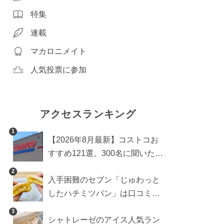
特集
連載
マカロニメイト
人気投票に参加
アクセスランキング
1
【2026年8月最新】コストコお
すすめ121選。300名に聞いた買
うべき人気1位＆部門別おすす
2
入手困難のセブン「じゅわっと
め商品も
したハチミツパン」は口コミ通
り？よりおいしくなる食べ方も
3
シャトレーゼのアイス人気ラン
検証