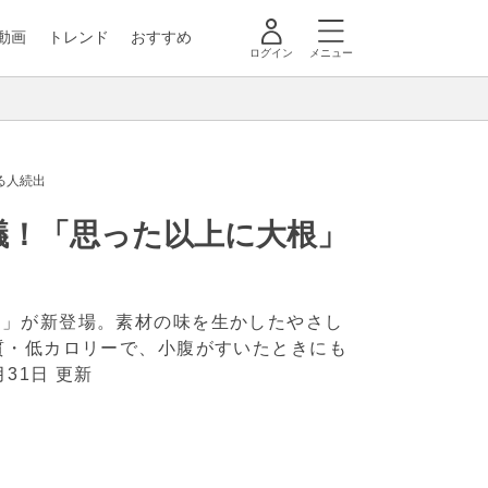
動画
トレンド
おすすめ
ログイン
メニュー
る人続出
議！「思った以上に大根」
ク」が新登場。素材の味を生かしたやさし
質・低カロリーで、小腹がすいたときにも
月31日 更新