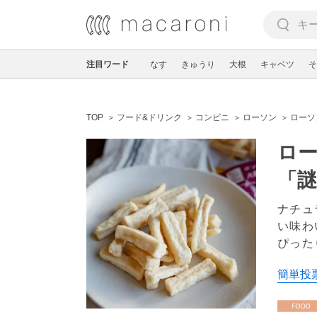
注目ワード
なす
きゅうり
大根
キャベツ
そ
TOP
フード&ドリンク
コンビニ
ローソン
ローソ
ロ
「
ナチュ
い味わ
ぴった
簡単投票