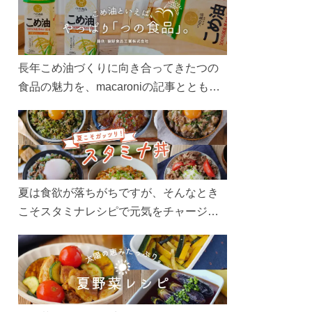
長年こめ油づくりに向き合ってきたつの
食品の魅力を、macaroniの記事とともに
ご紹介します。レシピや活用術はもちろ
ん、製造現場や品質へのこだわりまで。
こめ油をもっと好きになるコンテンツを
ぜひお楽しみください。
夏は食欲が落ちがちですが、そんなとき
こそスタミナレシピで元気をチャージ！
お肉や夏野菜をたっぷり使う丼をガッツ
リ食べて、夏バテを吹き飛ばしましょ
う！