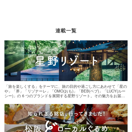
連載一覧
「旅を楽しくする」をテーマに、旅の目的や過ごし方にあわせて「星の
や」「界」「リゾナーレ」「OMO(おも)」「BEB(ベブ)」「LUCY(ルー
シー)」の 6 つのブランドを展開する星野リゾート。その魅力をお届け
する旅の連載。次の旅先探しのヒントにいかがですか？