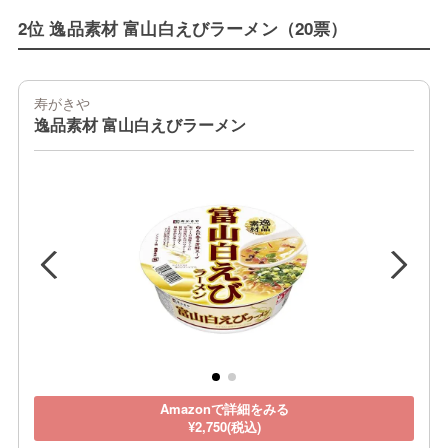
2位 逸品素材 富山白えびラーメン（20票）
寿がきや
逸品素材 富山白えびラーメン
Amazonで詳細をみる
¥2,750(税込)