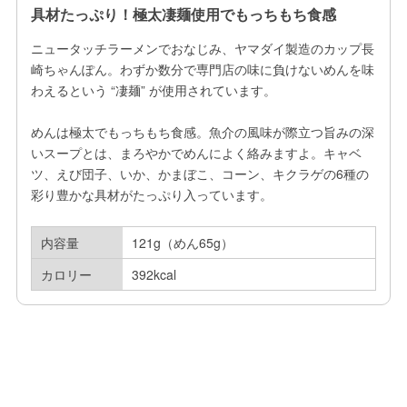
具材たっぷり！極太凄麺使用でもっちもち食感
ニュータッチラーメンでおなじみ、ヤマダイ製造のカップ長
崎ちゃんぽん。わずか数分で専門店の味に負けないめんを味
わえるという “凄麺” が使用されています。

めんは極太でもっちもち食感。魚介の風味が際立つ旨みの深
いスープとは、まろやかでめんによく絡みますよ。キャベ
ツ、えび団子、いか、かまぼこ、コーン、キクラゲの6種の
彩り豊かな具材がたっぷり入っています。
内容量
121g（めん65g）
カロリー
392kcal