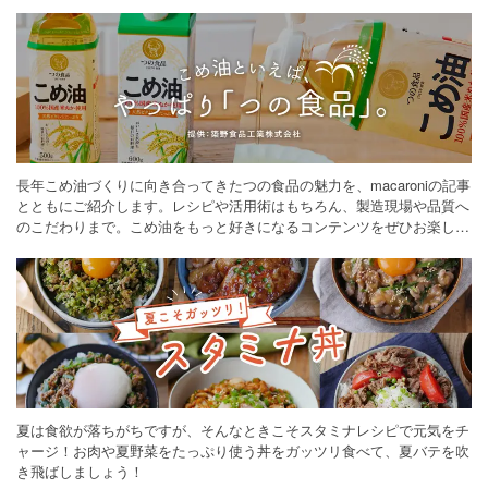
長年こめ油づくりに向き合ってきたつの食品の魅力を、macaroniの記事
とともにご紹介します。レシピや活用術はもちろん、製造現場や品質へ
のこだわりまで。こめ油をもっと好きになるコンテンツをぜひお楽しみ
ください。
夏は食欲が落ちがちですが、そんなときこそスタミナレシピで元気をチ
ャージ！お肉や夏野菜をたっぷり使う丼をガッツリ食べて、夏バテを吹
き飛ばしましょう！