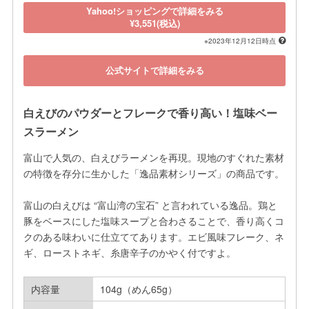
Yahoo!ショッピングで詳細をみる
¥3,551(税込)
※2023年12月12日時点
公式サイトで詳細をみる
白えびのパウダーとフレークで香り高い！塩味ベー
スラーメン
富山で人気の、白えびラーメンを再現。現地のすぐれた素材
の特徴を存分に生かした「逸品素材シリーズ」の商品です。

富山の白えびは “富山湾の宝石” と言われている逸品。鶏と
豚をベースにした塩味スープと合わさることで、香り高くコ
クのある味わいに仕立ててあります。エビ風味フレーク、ネ
ギ、ローストネギ、糸唐辛子のかやく付ですよ。
内容量
104g（めん65g）