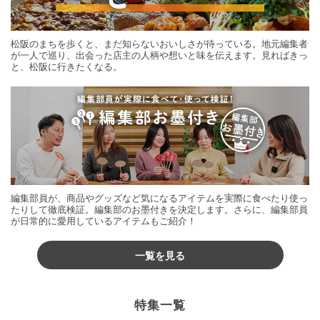
松阪のまちを歩くと、まだ知らないおいしさが待っている。地元編集者
が一人で巡り、出会った店主の人柄や想いと味を伝えます。見ればきっ
と、松阪に行きたくなる。
編集部員が、商品やグッズなど気になるアイテムを実際に食べたり使っ
たりして徹底検証。編集部のお墨付きを決定します。さらに、編集部員
が日常的に愛用しているアイテムもご紹介！
一覧を見る
特集一覧