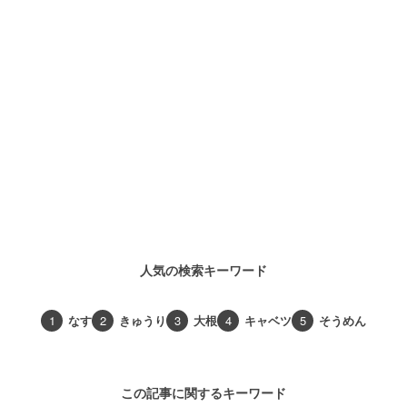
人気の検索キーワード
1
なす
2
きゅうり
3
大根
4
キャベツ
5
そうめん
この記事に関するキーワード