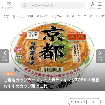
ログイン
メニュー
なす
きゅうり
大根
キャベツ
そうめん
ズッキーニ
ゴーヤ
ピーマ
前の
次の
記事
記事
ご当地カップラーメンの人気ランキングTOP10！最新
おすすめカップ麺はこれ
2
クリップ