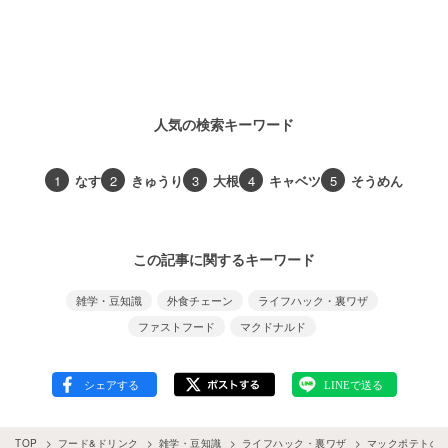
人気の検索キーワード
1
なす
2
きゅうり
3
大根
4
キャベツ
5
そうめん
この記事に関するキーワード
雑学・豆知識
外食チェーン
ライフハック・裏ワザ
ファストフード
マクドナルド
TOP
フード&ドリンク
雑学・豆知識
ライフハック・裏ワザ
マックポテトの