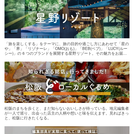
「旅を楽しくする」をテーマに、旅の目的や過ごし方にあわせて「星の
や」「界」「リゾナーレ」「OMO(おも)」「BEB(ベブ)」「LUCY(ルー
シー)」の 6 つのブランドを展開する星野リゾート。その魅力をお届け
する旅の連載。次の旅先探しのヒントにいかがですか？
松阪のまちを歩くと、まだ知らないおいしさが待っている。地元編集者
が一人で巡り、出会った店主の人柄や想いと味を伝えます。見ればきっ
と、松阪に行きたくなる。