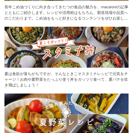
長年こめ油づくりに向き合ってきたつの食品の魅力を、macaroniの記事
とともにご紹介します。レシピや活用術はもちろん、製造現場や品質へ
のこだわりまで。こめ油をもっと好きになるコンテンツをぜひお楽しみ
ください。
夏は食欲が落ちがちですが、そんなときこそスタミナレシピで元気をチ
ャージ！お肉や夏野菜をたっぷり使う丼をガッツリ食べて、夏バテを吹
き飛ばしましょう！