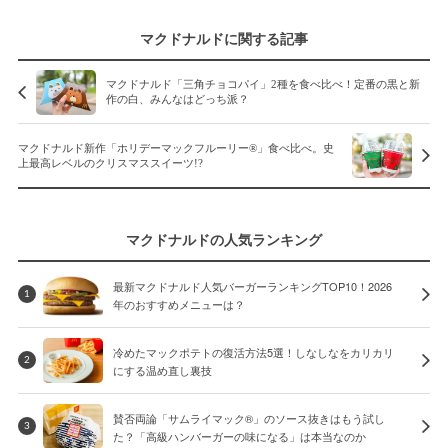
マクドナルドに関する記事
マクドナルド「三角チョコパイ」2種を食べ比べ！定番の黒と新
作の白、みんなはどっち派？
マクドナルド新作「ホリデーマックフルーリー®」食べ比べ。史
上最高レベルのクリスマススイーツ!?
マクドナルドの人気ランキング
最新マクドナルド人気バーガーランキングTOP10！2026
1
年のおすすめメニューは？
冷めたマックポテトの復活方法5選！しなしなをカリカリ
2
にする温め直し裏技
賛否両論「サムライマック®」のソース抜きはもう試し
3
た？「高級ハンバーガーの味になる」は本当なのか