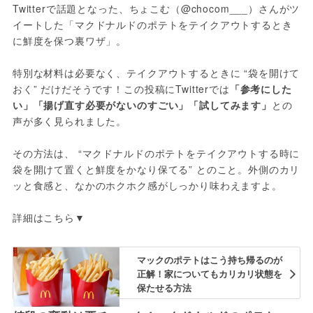
Twitterで話題となった、ちょこむ（@chocom___）さんがツ
イートした「マクドナルドのポテトをテイクアウトするとき
に鮮度を保つ裏ワザ」。
特別な材料は必要なく、テイクアウトするときに “袋を開けて
おく” だけだそうです！この投稿にTwitterでは
「参考にした
い」「揚げ直す必要がないのすごい」「試してみます」
との
声が多く見られました。
その方法は、 “マクドナルドのポテトをテイクアウトする時に
袋を開けて置くと鮮度をかなり保てる” とのこと。外側のカリ
ッと食感と、なかのホクホク感がしっかり味わえますよ。
詳細はこちら▼
マックのポテトはこう持ち帰るのが
正解！家についてもカリカリ状態を
保たせる方法