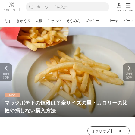
ログイン
メニュー
なす
きゅうり
大根
キャベツ
そうめん
ズッキーニ
ゴーヤ
ピーマ
前の
次の
記事
記事
マックポテトの値段は？全サイズの量・カロリーの比
較や損しない購入方法
3
クリップ