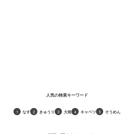
人気の検索キーワード
1
なす
2
きゅうり
3
大根
4
キャベツ
5
そうめん