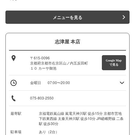
メニューを見る
志津屋 本店
〒615-0096
Google Map
京都府京都市右京区山ノ内五反田町
で見る
１０ カーサ御池
金曜日
07:00〜20:00
075-803-2550
最寄駅
京福電鉄嵐山線 嵐電天神川駅 徒歩15分 京都市営地
下鉄東西線 太秦天神川駅 徒歩10分 JR嵯峨野線 二条
駅 徒歩30分
駐車場
あり（2台）