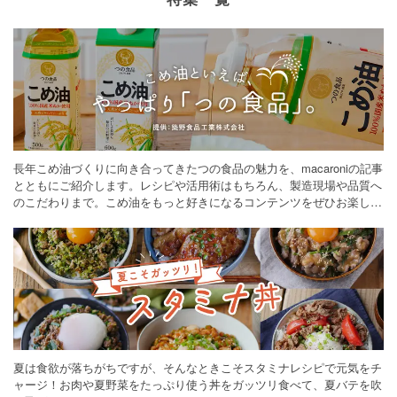
長年こめ油づくりに向き合ってきたつの食品の魅力を、macaroniの記事
とともにご紹介します。レシピや活用術はもちろん、製造現場や品質へ
のこだわりまで。こめ油をもっと好きになるコンテンツをぜひお楽しみ
ください。
夏は食欲が落ちがちですが、そんなときこそスタミナレシピで元気をチ
ャージ！お肉や夏野菜をたっぷり使う丼をガッツリ食べて、夏バテを吹