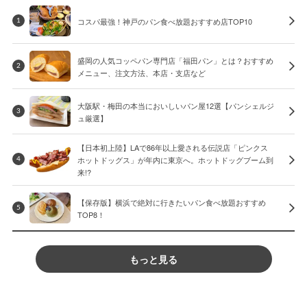
コスパ最強！神戸のパン食べ放題おすすめ店TOP10
1
盛岡の人気コッペパン専門店「福田パン」とは？おすすめ
2
メニュー、注文方法、本店・支店など
大阪駅・梅田の本当においしいパン屋12選【パンシェルジ
3
ュ厳選】
【日本初上陸】LAで86年以上愛される伝説店「ピンクス
ホットドッグス」が年内に東京へ。ホットドッグブーム到
4
来!?
【保存版】横浜で絶対に行きたいパン食べ放題おすすめ
5
TOP8！
もっと見る