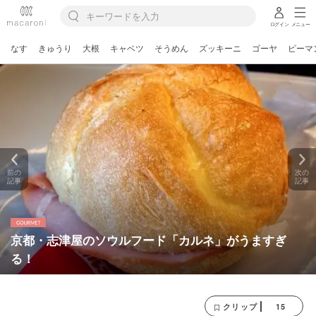
ログイン
メニュー
なす
きゅうり
大根
キャベツ
そうめん
ズッキーニ
ゴーヤ
ピーマ
前の
次の
記事
記事
京都・志津屋のソウルフード「カルネ」がうますぎ
る！
15
クリップ