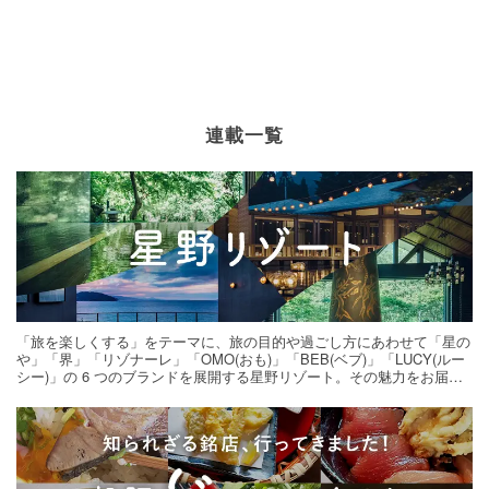
連載一覧
「旅を楽しくする」をテーマに、旅の目的や過ごし方にあわせて「星の
や」「界」「リゾナーレ」「OMO(おも)」「BEB(ベブ)」「LUCY(ルー
シー)」の 6 つのブランドを展開する星野リゾート。その魅力をお届け
する旅の連載。次の旅先探しのヒントにいかがですか？