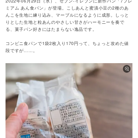
2022年06月29日（水）、セブン‐イレブンに新作パン「7プレ
ミアム あん食パン」が登場。こしあんと蜜漬小豆の2種のあ
んこを生地に練り込み、マーブルになるように成形。しっと
りとした生地と粒あんのやさしい甘さがハーモニーを奏で
る、菓子パン好きにはたまらない逸品です。
コンビニ食パンで1袋2枚入り170円って、ちょっと攻めた値
段ですが……。