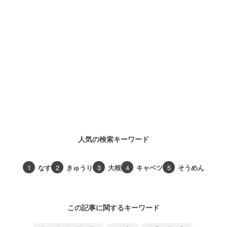
人気の検索キーワード
1
なす
2
きゅうり
3
大根
4
キャベツ
5
そうめん
この記事に関するキーワード