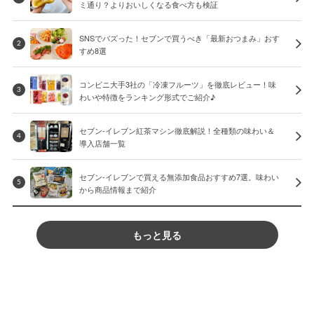
ミ通り？よりおいしくなる食べ方も検証
SNSでバズった！セブンで買うべき「最新おつまみ」おす
2
すめ8選
コンビニ大手3社の「冷凍フルーツ」を徹底レビュー！味
3
わいや特徴をランキング形式でご紹介♪
セブン-イレブン紅茶マシン徹底解説！全種類の味わい＆
4
導入店舗一覧
セブン-イレブンで買える無添加食品おすすめ7選。味わい
5
から商品情報まで紹介
もっと見る