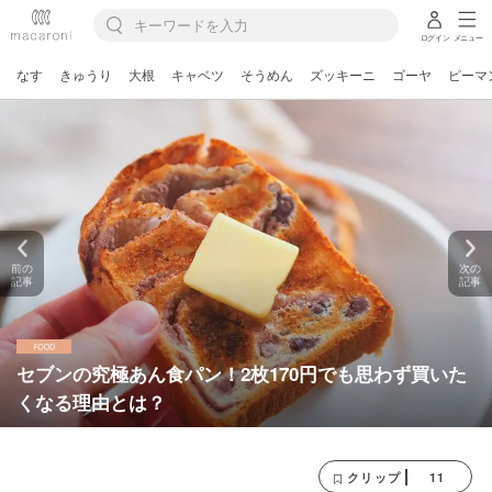
ログイン
メニュー
なす
きゅうり
大根
キャベツ
そうめん
ズッキーニ
ゴーヤ
ピーマ
前の
次の
記事
記事
セブンの究極あん食パン！2枚170円でも思わず買いた
くなる理由とは？
11
クリップ