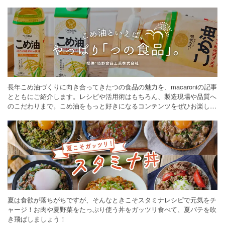
長年こめ油づくりに向き合ってきたつの食品の魅力を、macaroniの記事
とともにご紹介します。レシピや活用術はもちろん、製造現場や品質へ
のこだわりまで。こめ油をもっと好きになるコンテンツをぜひお楽しみ
ください。
夏は食欲が落ちがちですが、そんなときこそスタミナレシピで元気をチ
ャージ！お肉や夏野菜をたっぷり使う丼をガッツリ食べて、夏バテを吹
き飛ばしましょう！