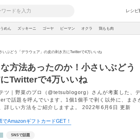
レシピ
うめん
ズッキーニ
ゴーヤ
ピーマン
オクラ
鶏もも肉
いぶどう「デラウェア」の皮の剥き方にTwitterで4万いいね
んな方法あったのか！小さいぶどう
にTwitterで4万いいね
テツ｜野菜のプロ（@tetsublogorg）さんが考案し
itterで話題を呼んでいます。1個1個手で剥く以外に、
、詳しい方法をご紹介しますよ。
2022年6月6日 更新
でAmazonギフトカードGET！
SNSで話題