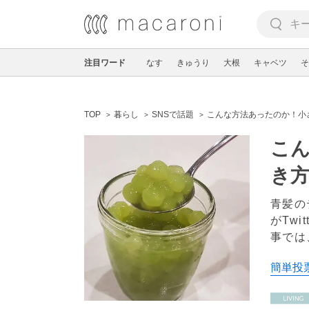
注目ワード
なす
きゅうり
大根
キャベツ
そ
TOP
暮らし
SNSで話題
こんな方法あったのか！小さ
こ
き方
青髪の
がTw
事では
簡単投票