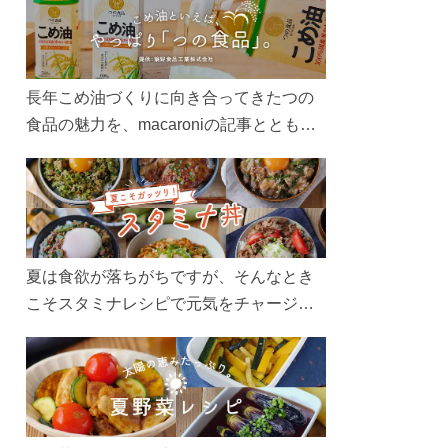
長年こめ油づくりに向き合ってきたつの
食品の魅力を、macaroniの記事とともに
ご紹介します。レシピや活用術はもちろ
ん、製造現場や品質へのこだわりまで。
こめ油をもっと好きになるコンテンツを
ぜひお楽しみください。
夏は食欲が落ちがちですが、そんなとき
こそスタミナレシピで元気をチャージ！
お肉や夏野菜をたっぷり使う丼をガッツ
リ食べて、夏バテを吹き飛ばしましょ
う！