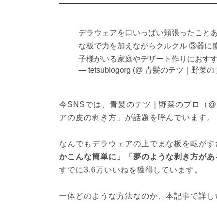
デラウェアを口いっぱい頬張ったことあ
な板で力を加えながらクルクル ③器に
子様がいる家庭やデザート作りにおすすめ。 http
— tetsublogorg (@ 青髪のテツ｜野菜
今SNSでは、青髪のテツ｜野菜のプロ（@tets
アの皮の剥き方」が話題を呼んでいます。
なんでもデラウェアの上でまな板を転がすだけ
かこんな簡単に」「夢のような剥き方があ
すでに3.6万いいねを獲得しています。
一体どのような方法なのか、本記事で詳し