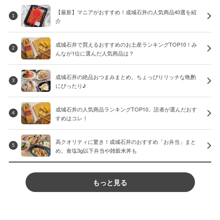
【最新】マニアがおすすめ！成城石井の人気商品40選を紹
1
介
成城石井で買えるおすすめのお土産ランキングTOP10！み
2
んなが1位に選んだ人気商品は？
成城石井の絶品おつまみまとめ。ちょっぴりリッチな晩酌
3
にぴったり♪
成城石井の人気商品ランキングTOP10。読者が選んだおす
4
すめはコレ！
高クオリティに驚き！成城石井のおすすめ「お弁当」まと
5
め。食塩3g以下弁当や雑穀米丼も
もっと見る