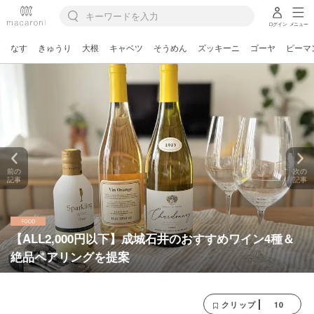
ログイン
メニュー
なす
きゅうり
大根
キャベツ
そうめん
ズッキーニ
ゴーヤ
ピーマ
前の
次の
記事
記事
【ALL2,000円以下】成城石井のおすすめワイン4種＆
絶品ペアリングを提案
10
クリップ