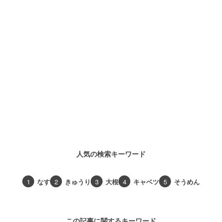
人気の検索キーワード
1
なす
2
きゅうり
3
大根
4
キャベツ
5
そうめん
この記事に関するキーワード