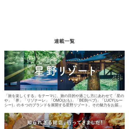
連載一覧
「旅を楽しくする」をテーマに、旅の目的や過ごし方にあわせて「星の
や」「界」「リゾナーレ」「OMO(おも)」「BEB(ベブ)」「LUCY(ルー
シー)」の 6 つのブランドを展開する星野リゾート。その魅力をお届け
する旅の連載。次の旅先探しのヒントにいかがですか？