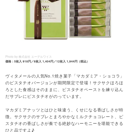
Photo by 株式会社 エーデルワイス
価格：5枚入 918円／8枚入 1,404円／12枚入 1,944円（税込）
ヴィタメールの人気No.1焼き菓子「マカダミア・ショコラ」
のピスタチオバージョンが期間限定で登場！サクサクほろほ
ろとした食感はそのままに、ピスタチオペーストを練り込ん
だサブレにピスタチオがのっています。
マカダミアナッツとはひと味違う、くせになる香ばしさが特
徴。サクサクのサブレとまろやかなミルクチョコレート、ピ
スタチオの香ばしさが奏でる絶妙なハーモニーを堪能できる
ひと品ですよ♪