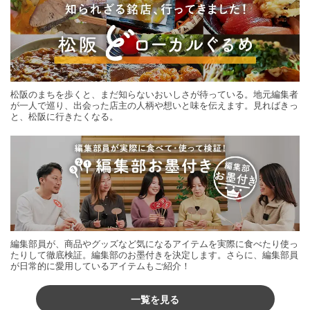
松阪のまちを歩くと、まだ知らないおいしさが待っている。地元編集者
が一人で巡り、出会った店主の人柄や想いと味を伝えます。見ればきっ
と、松阪に行きたくなる。
編集部員が、商品やグッズなど気になるアイテムを実際に食べたり使っ
たりして徹底検証。編集部のお墨付きを決定します。さらに、編集部員
が日常的に愛用しているアイテムもご紹介！
一覧を見る