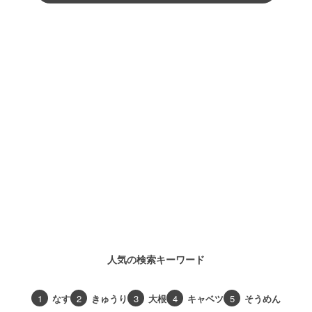
人気の検索キーワード
1
なす
2
きゅうり
3
大根
4
キャベツ
5
そうめん