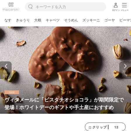
ログイン
メニュー
なす
きゅうり
大根
キャベツ
そうめん
ズッキーニ
ゴーヤ
ピーマ
前の
次の
記事
記事
ヴィタメールに「ピスタチオショコラ」が期間限定で
登場！ホワイトデーのギフトや手土産におすすめ
12
クリップ