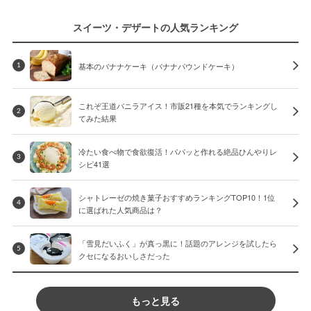
スイーツ・デザートの人気ランキング
基本のバナナケーキ（バナナパウンドケーキ）
1
これぞ王道バニラアイス！市販21種を本気でランキングし
2
てみた結果
冷たい食べ物で食欲復活！パパッと作れる絶品ひんやりレ
3
シピ41選
シャトレーゼの焼き菓子おすすめランキングTOP10！1位
4
に選ばれた人気商品は？
「雪見だいふく」が真っ黒に！話題のアレンジを試したら
5
クセになるおいしさだった
もっと見る