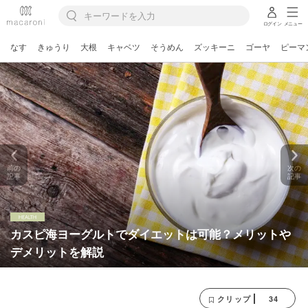
ログイン
メニュー
なす
きゅうり
大根
キャベツ
そうめん
ズッキーニ
ゴーヤ
ピーマ
前の
次の
記事
記事
カスピ海ヨーグルトでダイエットは可能？メリットや
デメリットを解説
34
クリップ