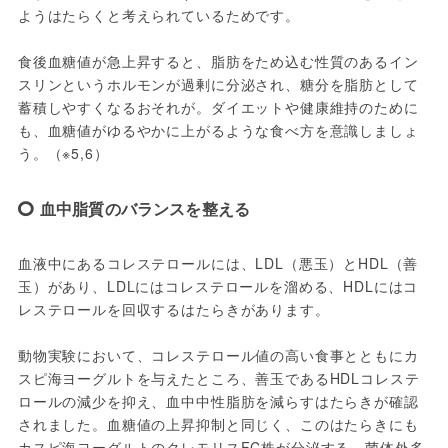
ようはたらくと考えられているためです。
食後血糖値が急上昇すると、脂肪をため込む性質のあるイン
スリンというホルモンが過剰に分泌され、糖分を脂肪として
蓄積しやすくなるおそれが。ダイエットや健康維持のために
も、血糖値がゆるやかに上がるような食べ方を意識しましょ
う。（※5,6）
血中脂質のバランスを整える
血液中にあるコレステロールには、LDL（悪玉）とHDL（善
玉）があり、LDLにはコレステロールを溜める、HDLにはコ
レステロールを回収するはたらきがあります。
動物実験において、コレステロール値の高い食事とともにカ
スピ海ヨーグルトを与えたところ、善玉であるHDLコレステ
ロールの減少を抑え、血中中性脂肪を減らすはたらきが確認
されました。血糖値の上昇抑制と同じく、このはたらきにも
カスピ海ヨーグルトのクレモリスFC株が分泌する、菌体外多