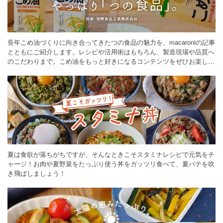
長年こめ油づくりに向き合ってきたつの食品の魅力を、macaroniの記事
とともにご紹介します。レシピや活用術はもちろん、製造現場や品質へ
のこだわりまで。こめ油をもっと好きになるコンテンツをぜひお楽しみ
ください。
夏は食欲が落ちがちですが、そんなときこそスタミナレシピで元気をチ
ャージ！お肉や夏野菜をたっぷり使う丼をガッツリ食べて、夏バテを吹
き飛ばしましょう！