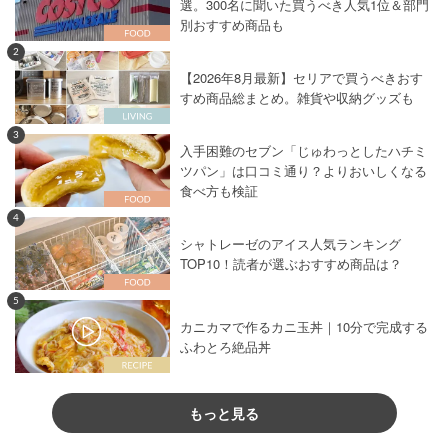
選。300名に聞いた買うべき人気1位＆部門
別おすすめ商品も
2
【2026年8月最新】セリアで買うべきおす
すめ商品総まとめ。雑貨や収納グッズも
3
入手困難のセブン「じゅわっとしたハチミ
ツパン」は口コミ通り？よりおいしくなる
食べ方も検証
4
シャトレーゼのアイス人気ランキング
TOP10！読者が選ぶおすすめ商品は？
5
カニカマで作るカニ玉丼｜10分で完成する
ふわとろ絶品丼
もっと見る