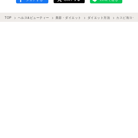
TOP
ヘルス&ビューティー
美容・ダイエット
ダイエット方法
カスピ海ヨー