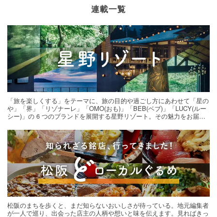
連載一覧
「旅を楽しくする」をテーマに、旅の目的や過ごし方にあわせて「星の
や」「界」「リゾナーレ」「OMO(おも)」「BEB(ベブ)」「LUCY(ルー
シー)」の 6 つのブランドを展開する星野リゾート。その魅力をお届け
する旅の連載。次の旅先探しのヒントにいかがですか？
松阪のまちを歩くと、まだ知らないおいしさが待っている。地元編集者
が一人で巡り、出会った店主の人柄や想いと味を伝えます。見ればきっ