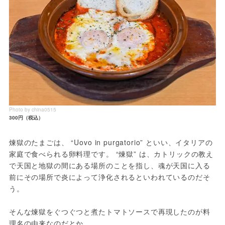
Photo by china0515
300円（税込）
煉獄のたまごは、 “Uovo in purgatorio” といい、イタリアの
家庭で食べられる卵料理です。 “煉獄” は、カトリックの教え
で天国と地獄の間にある場所のことを指し、魂が天国に入る
前にその場所で炎によって浄化されるといわれているのだそ
う。
そんな煉獄をぐつぐつと煮たトマトソースで再現したのが料
理名の由来なのだとか。