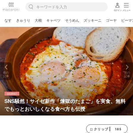
ログイン
メニュー
なす
きゅうり
大根
キャベツ
そうめん
ズッキーニ
ゴーヤ
ピーマ
前の
次の
記事
記事
SNS騒然！サイゼ新作「煉獄のたまご」を実食、無料
でもっとおいしくなる食べ方も伝授
185
クリップ