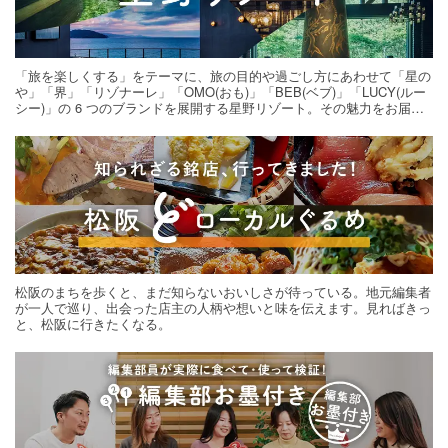
「旅を楽しくする」をテーマに、旅の目的や過ごし方にあわせて「星の
や」「界」「リゾナーレ」「OMO(おも)」「BEB(ベブ)」「LUCY(ルー
シー)」の 6 つのブランドを展開する星野リゾート。その魅力をお届け
する旅の連載。次の旅先探しのヒントにいかがですか？
松阪のまちを歩くと、まだ知らないおいしさが待っている。地元編集者
が一人で巡り、出会った店主の人柄や想いと味を伝えます。見ればきっ
と、松阪に行きたくなる。