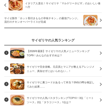
イタリア人直伝！サイゼリヤ「マルゲリータピザ」のおいしい食
べ方
サイゼ新作「ホット骨付きももの辛味チキン」の最強アレンジ。
流行のチキンオーバーライスが完成
サイゼリヤの人気ランキング
【2026年最新】サイゼリヤの人気メニューランキング
1
TOP9！みんなのおすすめは？
サイゼリヤ完全攻略。元店員とマニアが教えるアレンジメ
2
ニュー、真似せずにはいられない…！
サイゼリヤに裏コードがあるって本当？SNSの噂を検証し
3
てみた結果……
サイゼリヤの人気パスタランキングTOP10！3位「ミート
4
ソース」2位「タラコソース」1位は？