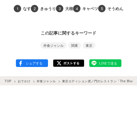
1
なす
2
きゅうり
3
大根
4
キャベツ
5
そうめん
この記事に関するキーワード
外食ジャンル
関東
東京
TOP
おでかけ
外食ジャンル
東京エディション虎ノ門のレストラン「The Blue