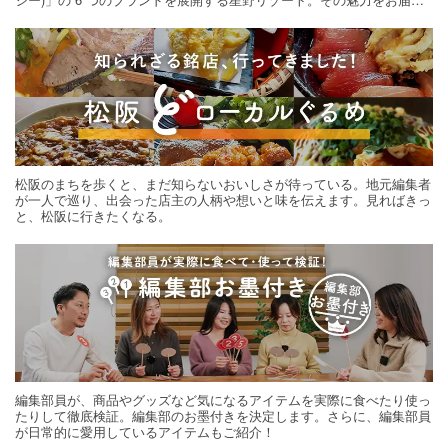
する旅の連載。次の旅先探しのヒントにいかがですか？
松阪のまちを歩くと、まだ知らないおいしさが待っている。地元編集者
が一人で巡り、出会った店主の人柄や想いと味を伝えます。見ればきっ
と、松阪に行きたくなる。
編集部員が、商品やグッズなど気になるアイテムを実際に食べたり使っ
たりして徹底検証。編集部のお墨付きを決定します。さらに、編集部員
が日常的に愛用しているアイテムもご紹介！