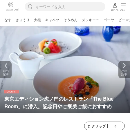
ログイン
メニュー
なす
きゅうり
大根
キャベツ
そうめん
ズッキーニ
ゴーヤ
ピーマ
前の
次の
記事
記事
東京エディション虎ノ門のレストラン「The Blue
Room」に潜入。記念日やご褒美ご飯におすすめ
6
クリップ