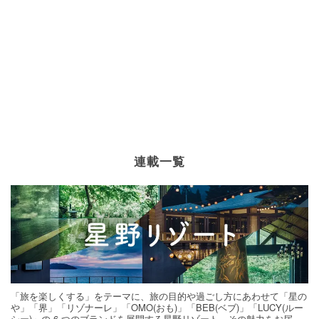
連載一覧
「旅を楽しくする」をテーマに、旅の目的や過ごし方にあわせて「星の
や」「界」「リゾナーレ」「OMO(おも)」「BEB(ベブ)」「LUCY(ルー
シー)」の 6 つのブランドを展開する星野リゾート。その魅力をお届け