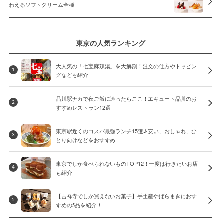
わえるソフトクリーム全種
東京の人気ランキング
大人気の「七宝麻辣湯」を大解剖！注文の仕方やトッピン
1
グなどを紹介
品川駅ナカで夜ご飯に迷ったらここ！エキュート品川のお
2
すすめレストラン12選
東京駅近くのコスパ最強ランチ15選♪ 安い、おしゃれ、ひ
3
とり向けなどをおすすめ
東京でしか食べられないものTOP12！一度は行きたいお店
4
も紹介
【吉祥寺でしか買えないお菓子】手土産やばらまきにおす
5
すめの5品を紹介！